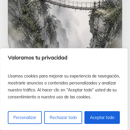
sentidos
|
Evangelio
del
9
de
agosto
Valoramos tu privacidad
Evangelio a mano
Usamos cookies para mejorar su experiencia de navegación,
mostrarle anuncios o contenidos personalizados y analizar
Imaginar…más allá de los sentidos |
nuestro tráfico. Al hacer clic en “Aceptar todo” usted da su
Evangelio del 9 de agosto
consentimiento a nuestro uso de las cookies.
Luis Casasús
5 de agosto de 2026
Personalizar
Rechazar todo
Aceptar todo