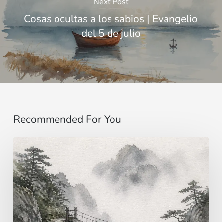
Next Post
Cosas ocultas a los sabios | Evangelio
del 5 de julio
Recommended For You
Imaginar…
más
allá
de
los