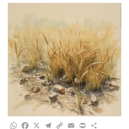
WhatsApp
Facebook
X
Telegram
Copy
Email
Print
Compar