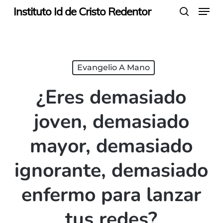
Menu
Skip
Instituto Id de Cristo Redentor
search
to
main
content
Evangelio A Mano
¿Eres demasiado
joven, demasiado
mayor, demasiado
ignorante, demasiado
enfermo para lanzar
tus redes?