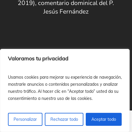
2019), comentario dominical del P.
Jesús Fernández
Next Post
Valoramos tu privacidad
Vive y transmite el Evangelio (3-2-
2019), comentario dominical del P.
Usamos cookies para mejorar su experiencia de navegación,
Jesús Fernández
mostrarle anuncios o contenidos personalizados y analizar
nuestro tráfico. Al hacer clic en “Aceptar todo” usted da su
consentimiento a nuestro uso de las cookies.
Personalizar
Rechazar todo
Aceptar todo