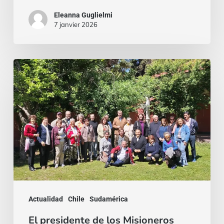
Eleanna Guglielmi
7 janvier 2026
El
presidente
de
los
Misioneros
Identes
en
Chile
Actualidad
Chile
Sudamérica
El presidente de los Misioneros