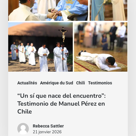
que
nace
del
encuentro”:
Testimonio
de
Manuel
Pérez
en
Actualités
Amérique du Sud
Chili
Testimonios
Chile
“Un sí que nace del encuentro”:
Testimonio de Manuel Pérez en
Chile
Rebecca Sattler
21 janvier 2026