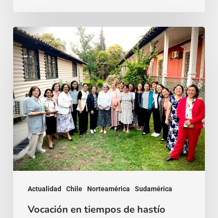
Vocación
en
tiempos
de
hastío
Actualidad
Chile
Norteamérica
Sudamérica
Vocación en tiempos de hastío