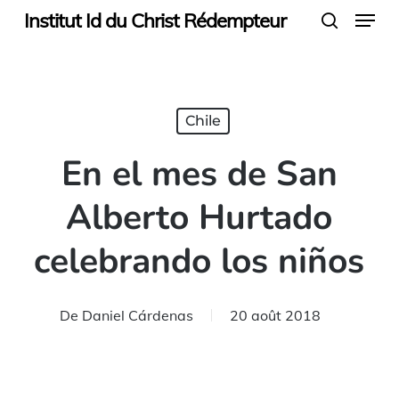
Menu
Skip
Institut Id du Christ Rédempteur
search
to
main
content
Chile
En el mes de San
Alberto Hurtado
celebrando los niños
De
Daniel Cárdenas
20 août 2018