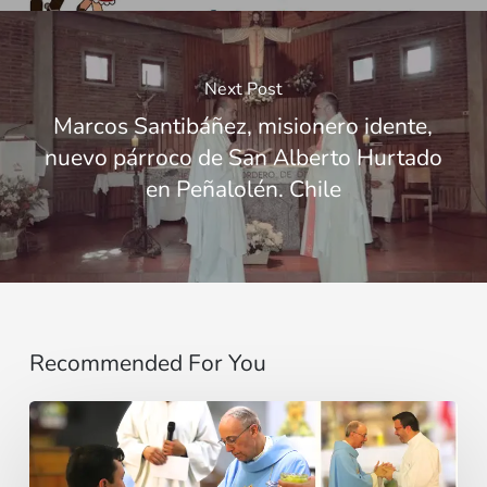
Next Post
Marcos Santibáñez, misionero idente,
nuevo párroco de San Alberto Hurtado
en Peñalolén. Chile
Recommended For You
“Un
sí