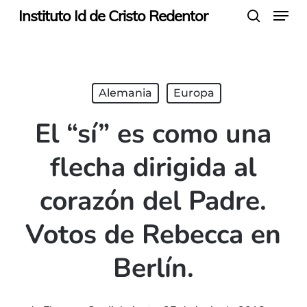
Menu
Skip
Instituto Id de Cristo Redentor
search
to
main
content
Alemania
Europa
El “sí” es como una
flecha dirigida al
corazón del Padre.
Votos de Rebecca en
Berlín.