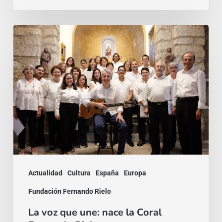
La
voz
que
une:
nace
la
Coral
Fernando
Rielo
Actualidad
Cultura
España
Europa
Fundación Fernando Rielo
La voz que une: nace la Coral