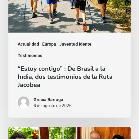
a
la
India,
dos
Actualidad
Europa
Juventud Idente
testimonios
Testimonios
de
“Estoy contigo” : De Brasil a la
la
India, dos testimonios de la Ruta
Ruta
Jacobea
Jacobea
Grecia Bárraga
6 de agosto de 2026
Cardenal