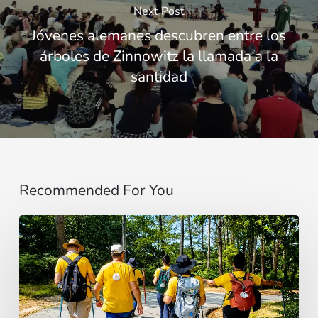
Next Post
Jóvenes alemanes descubren entre los
árboles de Zinnowitz la llamada a la
santidad
Recommended For You
“Estoy
contigo”
:
De
Brasil