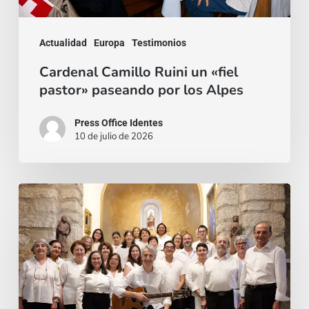
los
Alpes
Actualidad
Europa
Testimonios
Cardenal Camillo Ruini un «fiel
pastor» paseando por los Alpes
Press Office Identes
10 de julio de 2026
La
voz
que
une:
nace
la