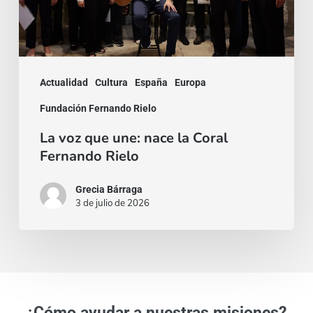
Coral
Fernando
Rielo
Actualidad
Cultura
España
Europa
Fundación Fernando Rielo
La voz que une: nace la Coral
Fernando Rielo
Grecia Bárraga
3 de julio de 2026
¿Cómo ayudar a nuestras misiones?