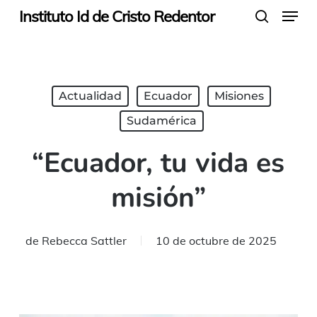
Menu
Skip
Instituto Id de Cristo Redentor
search
to
main
content
Actualidad
Ecuador
Misiones
Sudamérica
“Ecuador, tu vida es
misión”
de
Rebecca Sattler
10 de octubre de 2025