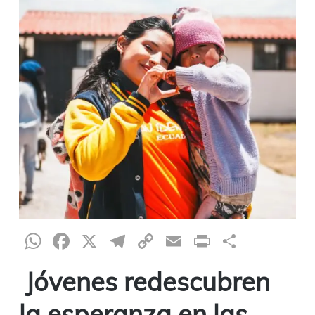
WhatsApp
Facebook
X
Telegram
Copy
Email
Print
Compar
Link
Jóvenes redescubren
la esperanza en las