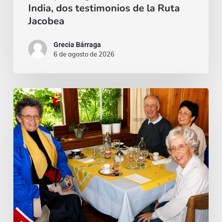
India, dos testimonios de la Ruta
Ruta
Jacobea
Jacobea
Grecia Bárraga
6 de agosto de 2026
Cardenal
Camillo
Ruini
un
«fiel
pastor»
paseando
por