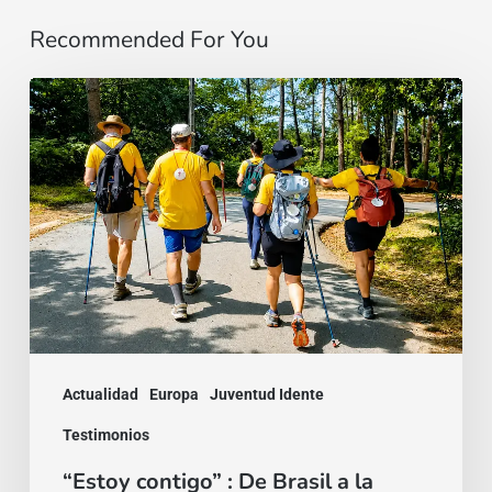
Recommended For You
“Estoy
contigo”
:
De
Brasil
a
la
India,
dos
Actualidad
Europa
Juventud Idente
testimonios
Testimonios
de
“Estoy contigo” : De Brasil a la
la