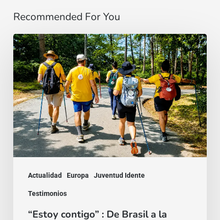
Recommended For You
“Estoy
contigo”
:
De
Brasil
a
la
India,
dos
Actualidad
Europa
Juventud Idente
testimonios
Testimonios
de
“Estoy contigo” : De Brasil a la
la