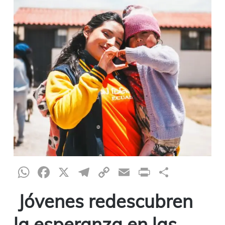
WhatsApp
Facebook
X
Telegram
Copy
Email
Print
Partag
Link
Jóvenes redescubren
la esperanza en las