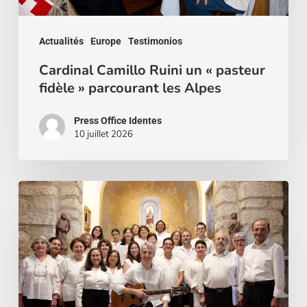
les
Actualités
Europe
Testimonios
Alpes
Cardinal Camillo Ruini un « pasteur
fidèle » parcourant les Alpes
Press Office Identes
10 juillet 2026
La
voz
que
une:
nace
la