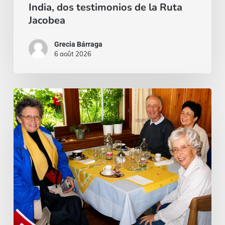
India, dos testimonios de la Ruta
Ruta
Jacobea
Jacobea
Grecia Bárraga
6 août 2026
Cardinal
Camillo
Ruini
un
«
pasteur
fidèle
»
parcourant