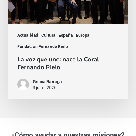
Coral
Fernando
Rielo
Actualidad
Cultura
España
Europa
Fundación Fernando Rielo
La voz que une: nace la Coral
Fernando Rielo
Grecia Bárraga
3 juillet 2026
¿Cómo ayudar a nuestras misiones?