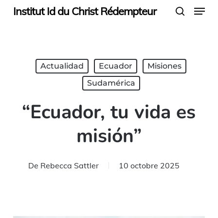
Menu
Skip
Institut Id du Christ Rédempteur
search
to
main
content
Actualidad
Ecuador
Misiones
Sudamérica
“Ecuador, tu vida es
misión”
De
Rebecca Sattler
10 octobre 2025