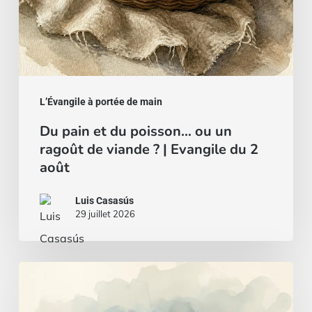
viande
?
|
Evangile
du
L’Évangile à portée de main
2
Du pain et du poisson… ou un
août
ragoût de viande ? | Evangile du 2
août
Luis Casasús
29 juillet 2026
Un
cœur