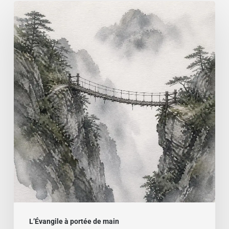
Evangile
du
9
août
L’Évangile à portée de main