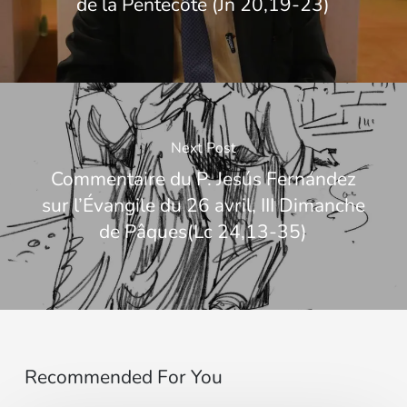
de la Pentecôte (Jn 20,19-23)
Next Post
Commentaire du P. Jesús Fernández
sur l’Évangile du 26 avril, III Dimanche
de Pâques(Lc 24,13-35)
Recommended For You