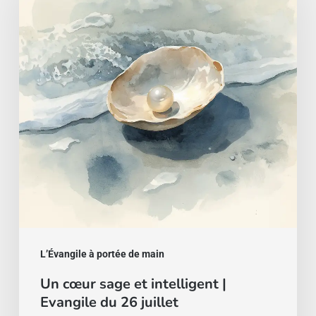
sage
et
intelligent
|
Evangile
du
26
juillet
L’Évangile à portée de main
Un cœur sage et intelligent |
Evangile du 26 juillet