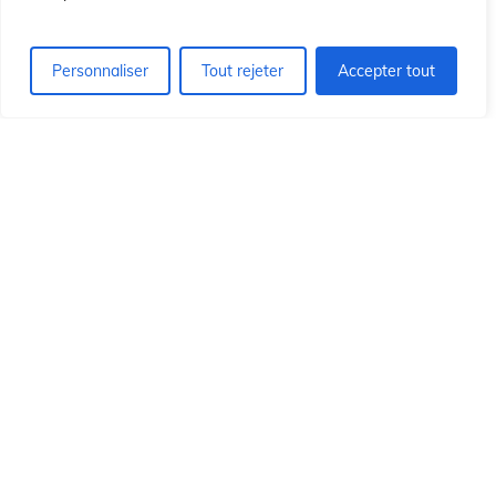
ón
ón
Personnaliser
Tout rejeter
Accepter tout