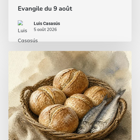
Evangile du 9 août
Luis Casasús
5 août 2026
Du
pain
et
du
poisson…
ou
un
ragoût
de