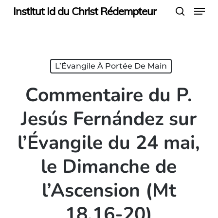
Menu
Skip
Institut Id du Christ Rédempteur
search
to
main
content
L’Évangile À Portée De Main
Commentaire du P.
Jesús Fernández sur
l’Évangile du 24 mai,
le Dimanche de
l’Ascension (Mt
18,16-20)