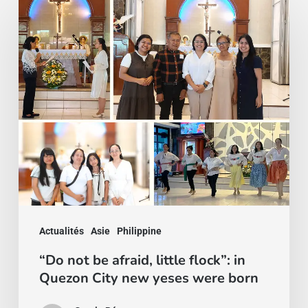
not
be
afraid,
little
flock”:
in
Quezon
City
new
yeses
Actualités
Asie
Philippine
were
“Do not be afraid, little flock”: in
born
Quezon City new yeses were born