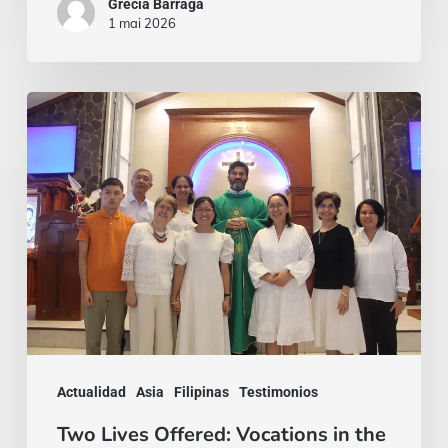
Grecia Bárraga
1 mai 2026
Two
Lives
Offered:
Vocations
in
the
Philippines
Actualidad
Asia
Filipinas
Testimonios
Two Lives Offered: Vocations in the