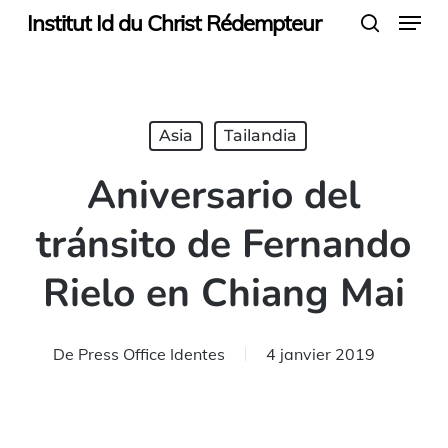
Menu
Skip
Institut Id du Christ Rédempteur
search
to
main
content
Asia
Tailandia
Aniversario del
tránsito de Fernando
Rielo en Chiang Mai
De
Press Office Identes
4 janvier 2019