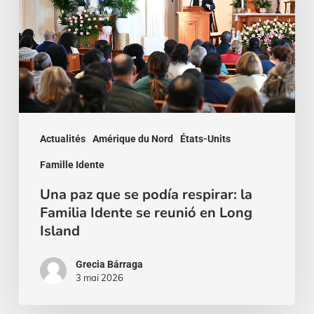
se
podía
respirar:
la
Familia
Idente
Actualités
Amérique du Nord
États-Units
se
reunió
Famille Idente
en
Una paz que se podía respirar: la
Long
Familia Idente se reunió en Long
Island
Island
Grecia Bárraga
3 mai 2026