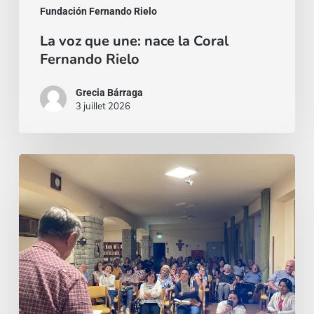
Fundación Fernando Rielo
La voz que une: nace la Coral
Fernando Rielo
Grecia Bárraga
3 juillet 2026
Un
invito,
poi
un
viaggio:
il
richiamo