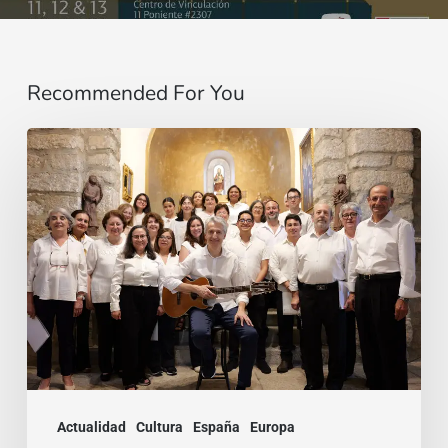
Recommended For You
La
voz
que
une:
nace
la
Coral
Fernando
Rielo
Actualidad
Cultura
España
Europa