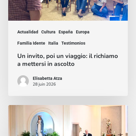
a
mettersi
in
Actualidad
Cultura
España
Europa
ascolto
Familia Idente
Italia
Testimonios
Un invito, poi un viaggio: il richiamo
a mettersi in ascolto
Elisabetta Atza
28 juin 2026
Una
paz
que