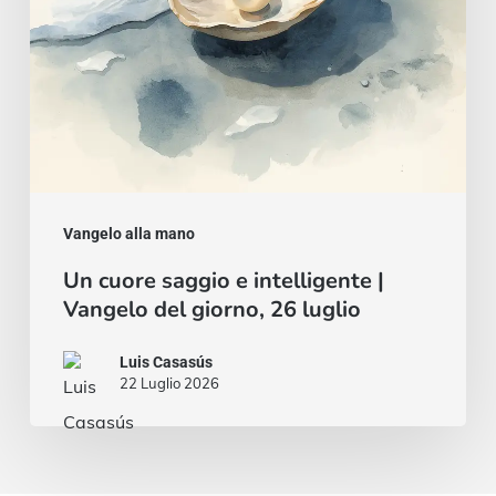
del
giorno,
26
luglio
Vangelo alla mano
Un cuore saggio e intelligente |
Vangelo del giorno, 26 luglio
Luis Casasús
22 Luglio 2026