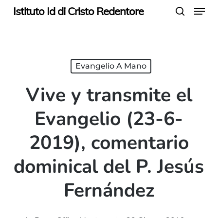
Menu
Skip
Istituto Id di Cristo Redentore
search
to
main
content
Evangelio A Mano
Vive y transmite el
Evangelio (23-6-
2019), comentario
dominical del P. Jesús
Fernández