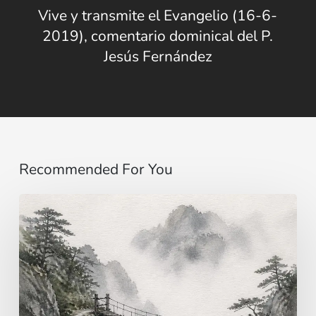
Vive y transmite el Evangelio (16-6-
2019), comentario dominical del P.
Jesús Fernández
Recommended For You
Immaginare
…
al
di
là