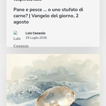
agosto
Pane e pesce … o uno stufato di
carne? | Vangelo del giorno, 2
agosto
Luis Casasús
29 Luglio 2026
Un
cuore
saggio
e
intelligente
|
Vangelo