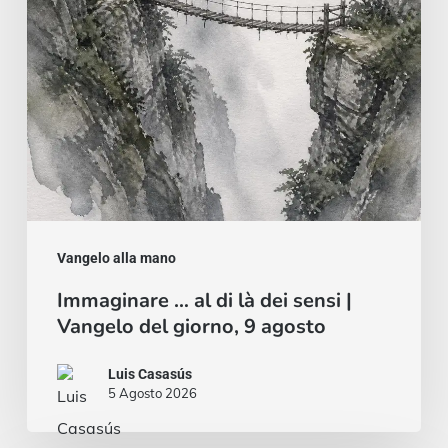
dei
sensi
|
Vangelo
del
giorno,
9
agosto
Vangelo alla mano
Immaginare … al di là dei sensi |
Vangelo del giorno, 9 agosto
Luis Casasús
5 Agosto 2026