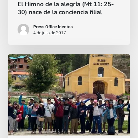
El Himno de la alegría (Mt 11: 25-
25-
30) nace de la conciencia filial
30)
nace
Press Office Identes
4 de julio de 2017
de
la
conciencia
La
filial
Juventud
Idente
de
Bolivia
en
su
campamento
nacional