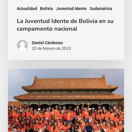
Actualidad
Bolivia
Juventud Idente
Sudamérica
La Juventud Idente de Bolivia en su
campamento nacional
Daniel Cárdenas
20 de febrero de 2023
El
Parlamento
Universal
de
la
Juventud
propone