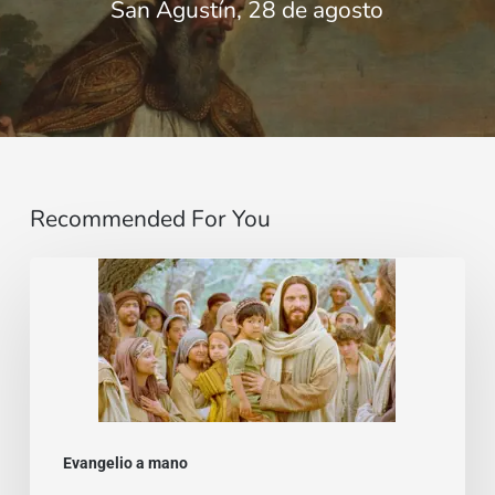
San Agustín, 28 de agosto
Recommended For You
El
Himno
de
la
alegría
(Mt
Evangelio a mano
11: