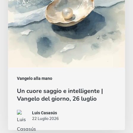
|
Vangelo
del
giorno,
26
luglio
Vangelo alla mano
Un cuore saggio e intelligente |
Vangelo del giorno, 26 luglio
Luis Casasús
22 Luglio 2026