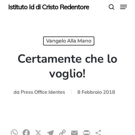
Menu
Skip
Istituto Id di Cristo Redentore
search
to
main
content
Vangelo Alla Mano
Certamente che lo
voglio!
da
Press Office Identes
8 Febbraio 2018
WhatsApp
Facebook
X
Telegram
Copy
Email
Print
Condiv