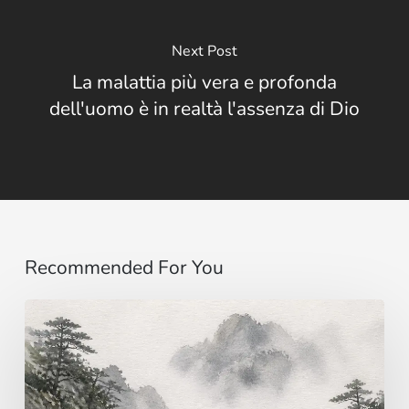
Next Post
La malattia più vera e profonda
dell'uomo è in realtà l'assenza di Dio
Recommended For You
Immaginare
…
al
di