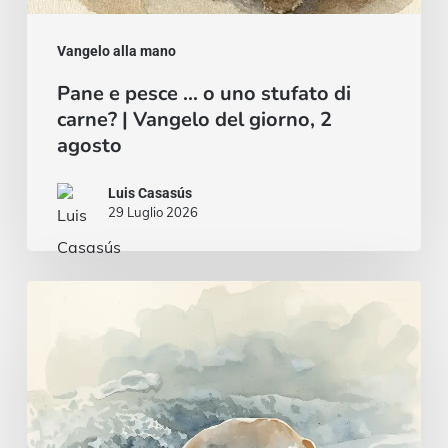
giorno,
2
Vangelo alla mano
agosto
Pane e pesce … o uno stufato di
carne? | Vangelo del giorno, 2
agosto
Luis Casasús
29 Luglio 2026
Un
cuore
saggio
e
intelligente