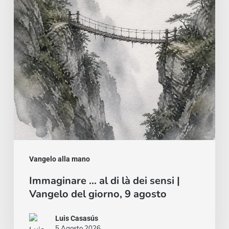
là
dei
sensi
|
Vangelo
del
giorno,
9
agosto
Vangelo alla mano
Immaginare … al di là dei sensi |
Vangelo del giorno, 9 agosto
Luis Casasús
5 Agosto 2026