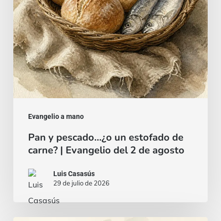
de
carne?
|
Evangelio
del
2
de
agosto
Evangelio a mano
Pan y pescado…¿o un estofado de
carne? | Evangelio del 2 de agosto
Luis Casasús
29 de julio de 2026