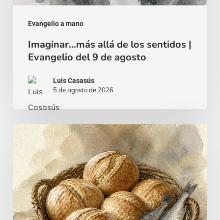
Evangelio a mano
Imaginar…más allá de los sentidos |
Evangelio del 9 de agosto
Luis Casasús
5 de agosto de 2026
Pan
y
pescado…
¿o
un
estofado