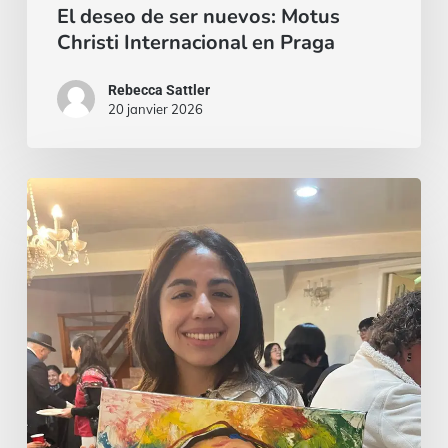
El deseo de ser nuevos: Motus
Christi Internacional en Praga
Rebecca Sattler
20 janvier 2026
La
belleza
de
una
fe
vivida:
Motus
Christi