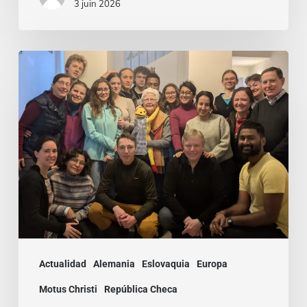
3 juin 2026
El
deseo
de
ser
nuevos:
Motus
Christi
Internacional
en
Praga
Actualidad
Alemania
Eslovaquia
Europa
Motus Christi
República Checa