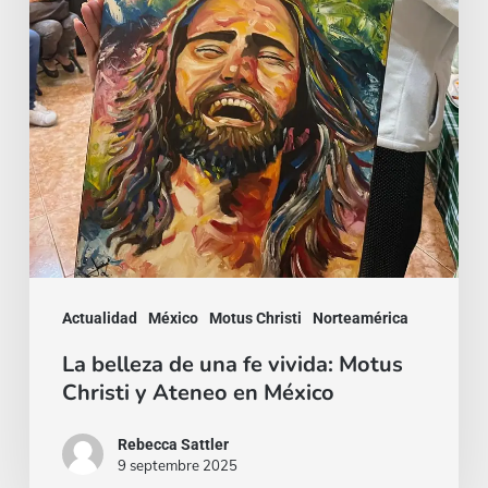
y
Ateneo
en
México
Actualidad
México
Motus Christi
Norteamérica
La belleza de una fe vivida: Motus
Christi y Ateneo en México
Rebecca Sattler
9 septembre 2025