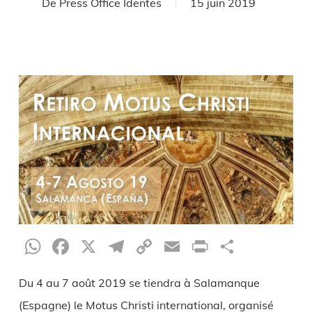
De
Press Office Identes
15 juin 2019
WhatsApp
Facebook
X
Telegram
Copy
Email
Print
Partag
Link
Du 4 au 7 août 2019 se tiendra à Salamanque
(Espagne) le Motus Christi international, organisé