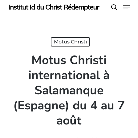
Menu
Skip
Institut Id du Christ Rédempteur
search
to
main
content
Motus Christi
Motus Christi
international à
Salamanque
(Espagne) du 4 au 7
août