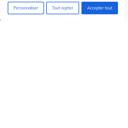
Personnaliser
Tout rejeter
Accepter tout
© 2026 Institut Id du Christ Rédempteur.