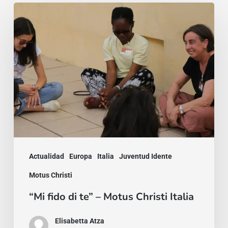
“Mi
fido
di
te”
–
Motus
Christi
Italia
Actualidad
Europa
Italia
Juventud Idente
Motus Christi
“Mi fido di te” – Motus Christi Italia
Elisabetta Atza