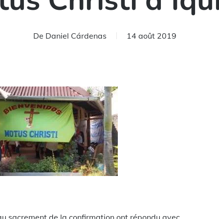
us Christi d’Iqu
De
Daniel Cárdenas
14 août 2019
rtager
t au sacrement de la confirmation ont répondu avec