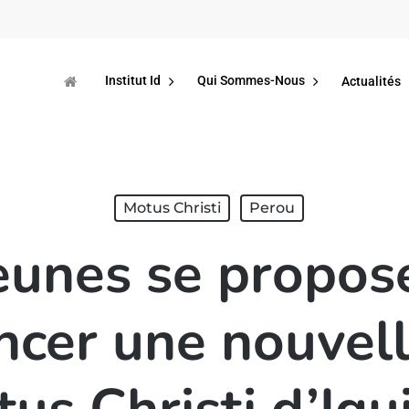
Institut Id
Qui Sommes-Nous
Actualités
Motus Christi
Perou
eunes se propos
er une nouvell