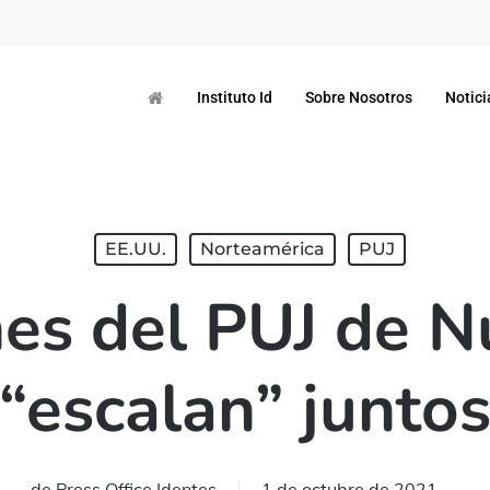
Instituto Id
Sobre Nosotros
Notici
EE.UU.
Norteamérica
PUJ
nes del PUJ de N
“escalan” junto
de
Press Office Identes
1 de octubre de 2021