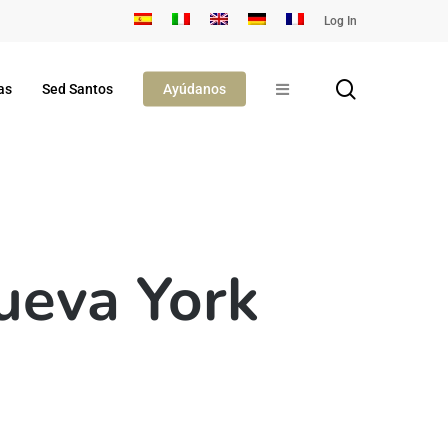
Log In
search
as
Sed Santos
Ayúdanos
ueva York
s