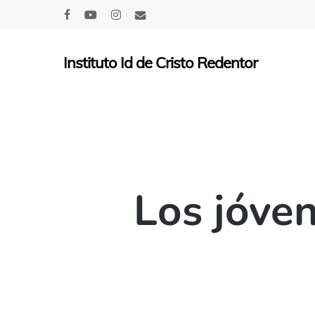
Skip
facebook
youtube
instagram
email
to
main
Instituto Id de Cristo Redentor
content
Los jóve