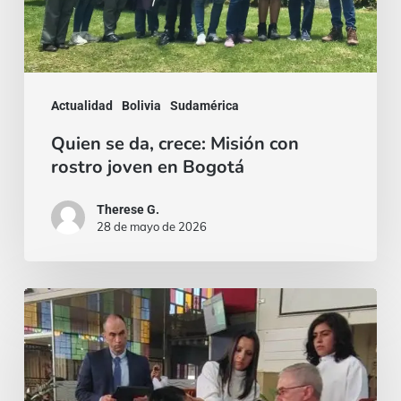
con
rostro
joven
en
Actualidad
Bolivia
Sudamérica
Bogotá
Quien se da, crece: Misión con
rostro joven en Bogotá
Therese G.
28 de mayo de 2026
¡El
miedo
siempre
puede