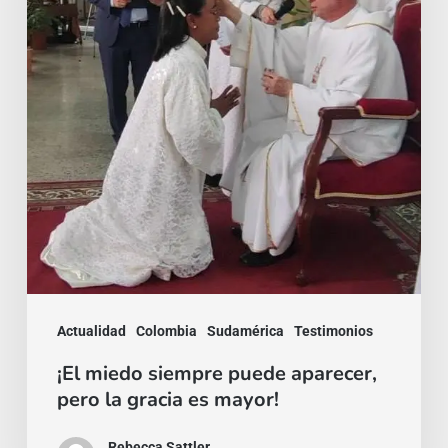
aparecer,
pero
la
gracia
es
mayor!
Actualidad
Colombia
Sudamérica
Testimonios
¡El miedo siempre puede aparecer,
pero la gracia es mayor!
Rebecca Sattler