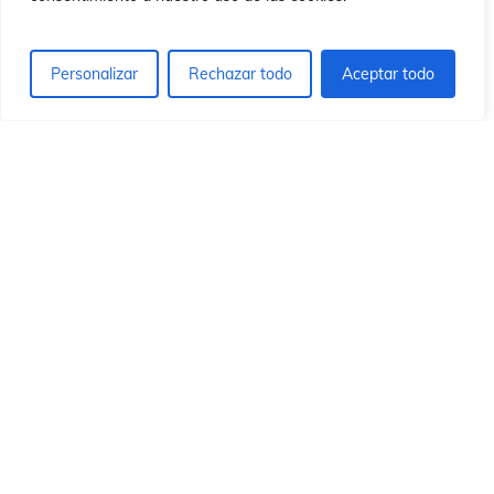
ón
ón
Personalizar
Rechazar todo
Aceptar todo