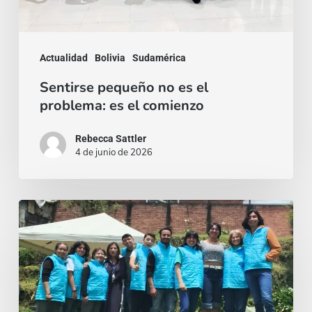
problema:
es
el
Actualidad
Bolivia
Sudamérica
comienzo
Sentirse pequeño no es el
problema: es el comienzo
Rebecca Sattler
4 de junio de 2026
Quien
se
da,
crece:
Misión