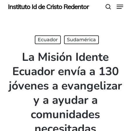
Menu
Skip
Instituto Id de Cristo Redentor
search
to
main
content
Ecuador
Sudamérica
La Misión Idente
Ecuador envía a 130
jóvenes a evangelizar
y a ayudar a
comunidades
necesitadas