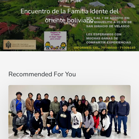
Next Post
Encuentro de la Familia Idente del
oriente boliviano
Recommended For You
Sentirse
pequeño
no
es
el