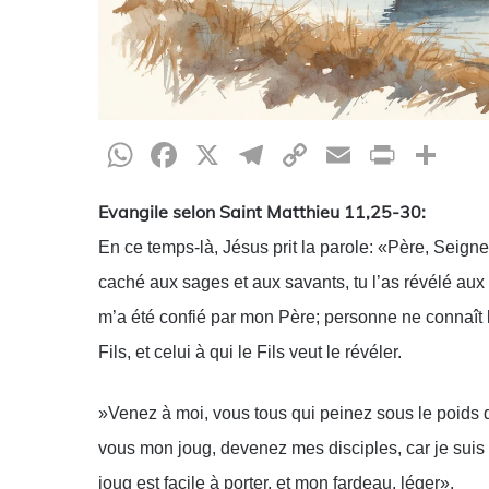
WhatsApp
Facebook
X
Telegram
Copy
Email
Print
Pa
Link
Evangile selon Saint Matthieu 11,25-30:
En ce temps-là, Jésus prit la parole: «Père, Seigneu
caché aux sages et aux savants, tu l’as révélé aux t
m’a été confié par mon Père; personne ne connaît le
Fils, et celui à qui le Fils veut le révéler.
»Venez à moi, vous tous qui peinez sous le poids d
vous mon joug, devenez mes disciples, car je suis 
joug est facile à porter, et mon fardeau, léger».