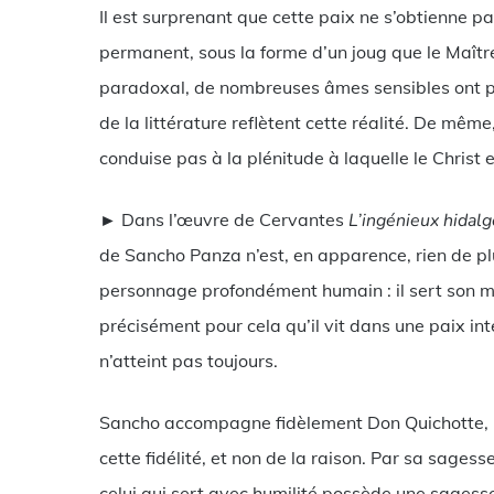
Il est surprenant que cette paix ne s’obtienne p
permanent, sous la forme d’un joug que le Maît
paradoxal, de nombreuses âmes sensibles ont pr
de la littérature reflètent cette réalité. De même
conduise pas à la plénitude à laquelle le Christ
► Dans l’œuvre de Cervantes
L’ingénieux hidal
de Sancho Panza n’est, en apparence, rien de p
personnage profondément humain : il sert son ma
précisément pour cela qu’il vit dans une paix in
n’atteint pas toujours.
Sancho accompagne fidèlement Don Quichotte, mê
cette fidélité, et non de la raison. Par sa sage
celui qui sert avec humilité possède une sagesse