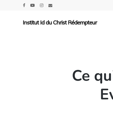
Skip
facebook
youtube
instagram
email
to
main
Institut Id du Christ Rédempteur
content
Ce qu
E