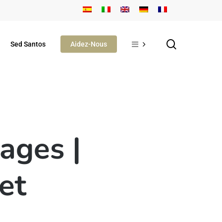
search
Sed Santos
Aidez-Nous
ages |
et