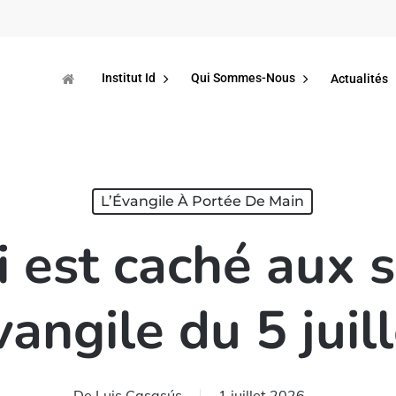
Institut Id
Qui Sommes-Nous
Actualités
L’Évangile À Portée De Main
i est caché aux s
vangile du 5 juill
De
Luis Casasús
1 juillet 2026