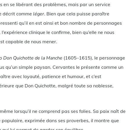
as en se libérant des problèmes, mais par un service
re décrit comme
léger
. Bien que cela puisse paraître
essenti qu’il en est ainsi et bon nombre de personnages
, l’expérience clinique le confirme, bien qu’elle ne nous
 est capable de nous mener.
go Don Quichotte de la Manche
(1605–1615), le personnage
lus qu’un simple paysan. Cervantes le présente comme un
ître avec loyauté, patience et humour, et c’est
térieure que Don Quichotte, malgré toute sa noblesse,
me lorsqu’il ne comprend pas ses folies. Sa paix naît de
sse populaire, exprimée dans ses proverbes, il montre que
 qui lui permet de garder son équilibre.