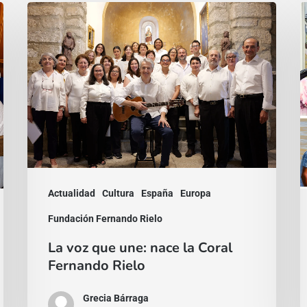
La
L
voz
a
que
d
une:
l
nace
s
la
e
Coral
ú
Fernando
p
Rielo
n
Actualidad
Cultura
España
Europa
e
Fundación Fernando Rielo
e
La voz que une: nace la Coral
c
Fernando Rielo
Grecia Bárraga