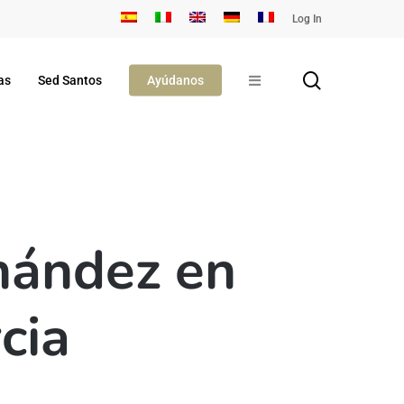
Log In
search
as
Sed Santos
Ayúdanos
rnández en
cia