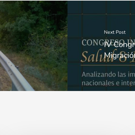
Next Post
IV Congr
Migració