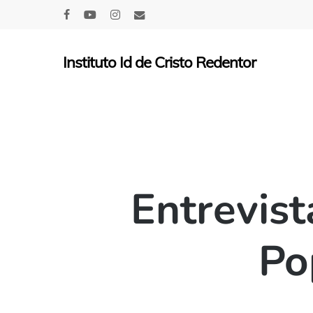
Skip
facebook
youtube
instagram
email
to
main
Instituto Id de Cristo Redentor
content
Entrevist
Po