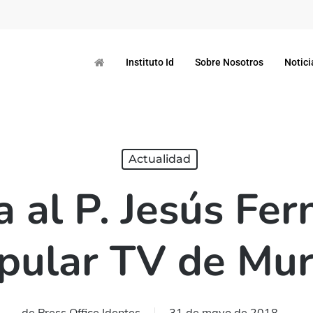
Instituto Id
Sobre Nosotros
Notici
Actualidad
a al P. Jesús Fe
pular TV de Mur
de
Press Office Identes
31 de mayo de 2018