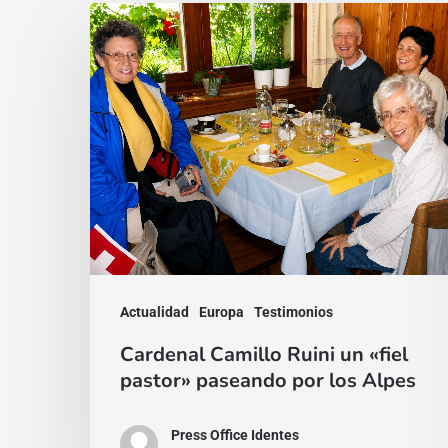
Cardenal
Camillo
Ruini
un
«fiel
pastor»
paseando
por
los
Alpes
Actualidad
Europa
Testimonios
Cardenal Camillo Ruini un «fiel
pastor» paseando por los Alpes
Press Office Identes