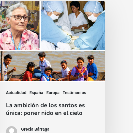
a
mbición
e
os
antos
s
nica:
oner
ido
n
Actualidad
España
Europa
Testimonios
l
La ambición de los santos es
ielo
única: poner nido en el cielo
Grecia Bárraga