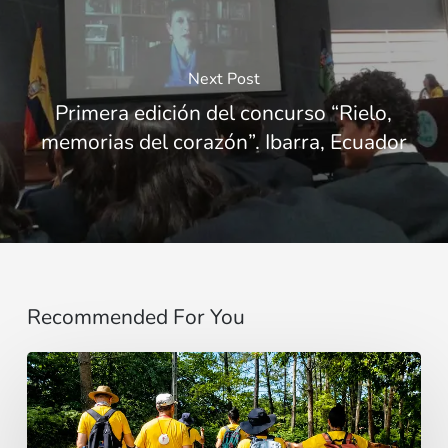
Next Post
Primera edición del concurso “Rielo,
memorias del corazón”. Ibarra, Ecuador
Recommended For You
“Estoy
contigo”
: