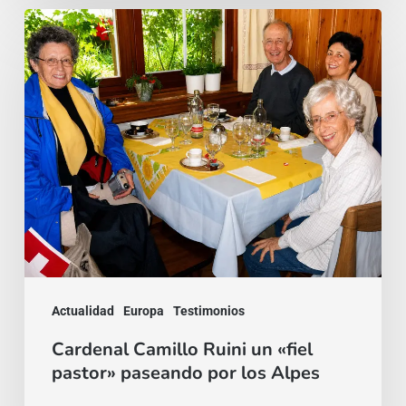
Cardenal
Camillo
Ruini
un
«fiel
pastor»
paseando
por
los
Alpes
Actualidad
Europa
Testimonios
Cardenal Camillo Ruini un «fiel
pastor» paseando por los Alpes