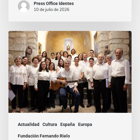
Press Office Identes
10 de julio de 2026
La
voz
que
une:
nace
la
Coral
Fernando
Rielo
Actualidad
Cultura
España
Europa
Fundación Fernando Rielo