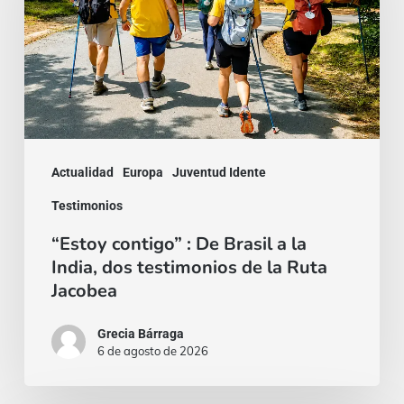
De
Brasil
a
la
India,
dos
Actualidad
Europa
Juventud Idente
testimonios
Testimonios
de
“Estoy contigo” : De Brasil a la
la
India, dos testimonios de la Ruta
Ruta
Jacobea
Jacobea
Grecia Bárraga
6 de agosto de 2026