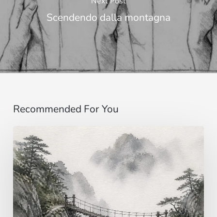
Next Post
Scendendo dalla montagna
Recommended For You
Immaginare
…
al
di
là
dei