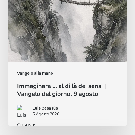
sensi
|
Vangelo
del
giorno,
9
agosto
Vangelo alla mano
Immaginare … al di là dei sensi |
Vangelo del giorno, 9 agosto
Luis Casasús
5 Agosto 2026