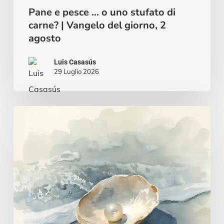
agosto
Pane e pesce … o uno stufato di
carne? | Vangelo del giorno, 2
agosto
Luis Casasús
29 Luglio 2026
Un
cuore
saggio
e
intelligente
|
Vangelo