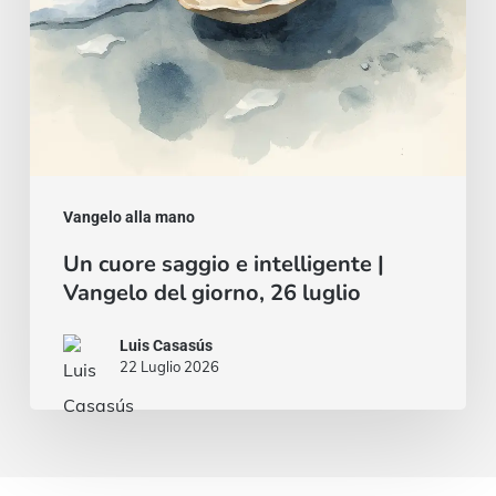
del
giorno,
26
luglio
Vangelo alla mano
Un cuore saggio e intelligente |
Vangelo del giorno, 26 luglio
Luis Casasús
22 Luglio 2026