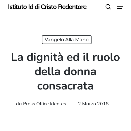
Menu
Skip
Istituto Id di Cristo Redentore
search
to
main
content
Vangelo Alla Mano
La dignità ed il ruolo
della donna
consacrata
da
Press Office Identes
2 Marzo 2018