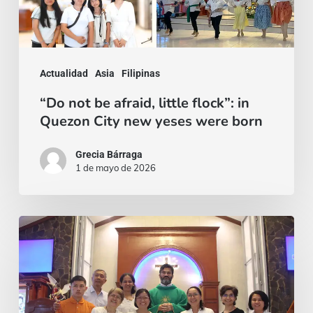
City
new
yeses
Actualidad
Asia
Filipinas
were
“Do not be afraid, little flock”: in
born
Quezon City new yeses were born
Grecia Bárraga
1 de mayo de 2026
Two
Lives
Offered:
Vocations