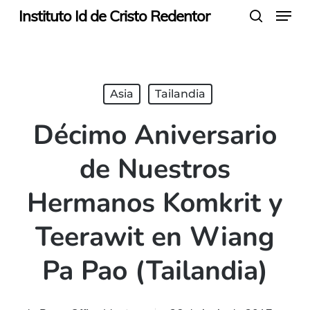
Menu
Skip
Instituto Id de Cristo Redentor
search
to
main
content
Asia
Tailandia
Décimo Aniversario
de Nuestros
Hermanos Komkrit y
Teerawit en Wiang
Pa Pao (Tailandia)