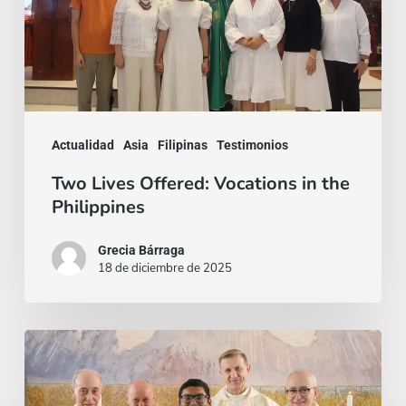
in
the
Philippines
Actualidad
Asia
Filipinas
Testimonios
Two Lives Offered: Vocations in the
Philippines
Grecia Bárraga
18 de diciembre de 2025
Un
sí
inmutable,