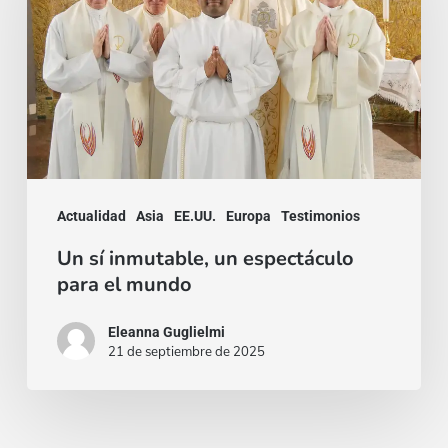
un
espectáculo
para
el
mundo
Actualidad
Asia
EE.UU.
Europa
Testimonios
Un sí inmutable, un espectáculo
para el mundo
Eleanna Guglielmi
21 de septiembre de 2025