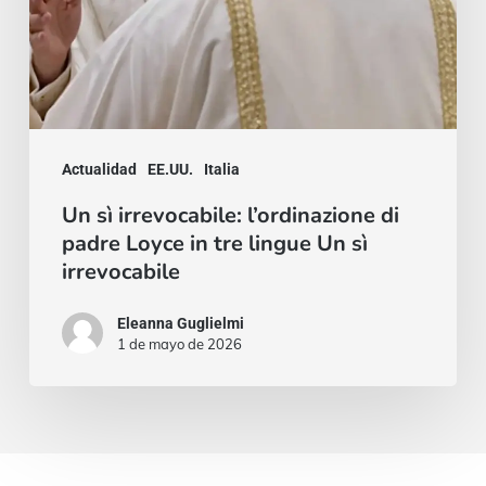
lingue
Un
sì
irrevocabile
Actualidad
EE.UU.
Italia
Un sì irrevocabile: l’ordinazione di
padre Loyce in tre lingue Un sì
irrevocabile
Eleanna Guglielmi
1 de mayo de 2026