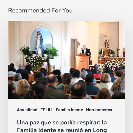
Recommended For You
Una
paz
que
se
podía
respirar:
la
Familia
Idente
Actualidad
EE.UU.
Familia Idente
Norteamérica
se
reunió
Una paz que se podía respirar: la
Familia Idente se reunió en Long
en