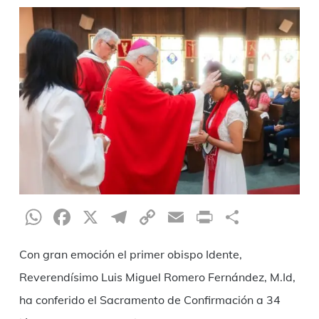
WhatsApp
Facebook
X
Telegram
Copy
Email
Print
Compar
Link
Con gran emoción el primer obispo Idente,
Reverendísimo Luis Miguel Romero Fernández, M.Id,
ha conferido el Sacramento de Confirmación a 34