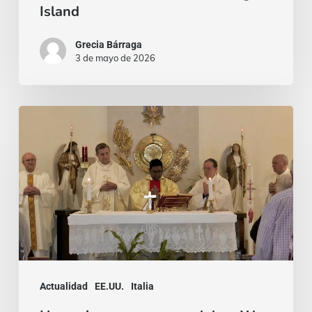
Island
Long
Island
Grecia Bárraga
3 de mayo de 2026
Hay
quien
espera
una
palabra.
Y
la
respuesta
Actualidad
EE.UU.
Italia
eres