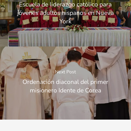
Escuela de liderazgo católico para
jóvenes adultos hispanos en Nueva
York
Next Post
Ordenación diaconal del primer
misionero Idente de Corea