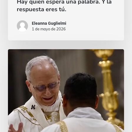
Hay quien espera una palabra. Y la
tú.
respuesta eres tú.
Eleanna Guglielmi
1 de mayo de 2026
Un
sì
irrevocabile:
l’ordinazione
di
padre
Loyce
in
tre