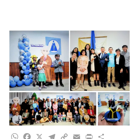
WhatsApp
Facebook
X
Telegram
Copy
Email
Print
Compar