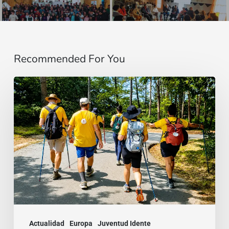
Recommended For You
“Estoy
contigo”
:
De
Brasil
a
la
India,
dos
Actualidad
Europa
Juventud Idente