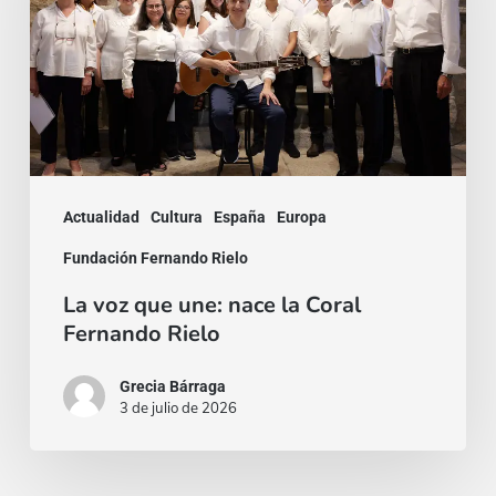
une:
nace
la
Coral
Fernando
Rielo
Actualidad
Cultura
España
Europa
Fundación Fernando Rielo
La voz que une: nace la Coral
Fernando Rielo
Grecia Bárraga
3 de julio de 2026