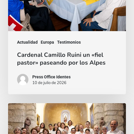
paseando
por
los
Alpes
Actualidad
Europa
Testimonios
Cardenal Camillo Ruini un «fiel
pastor» paseando por los Alpes
Press Office Identes
10 de julio de 2026
La
voz
que