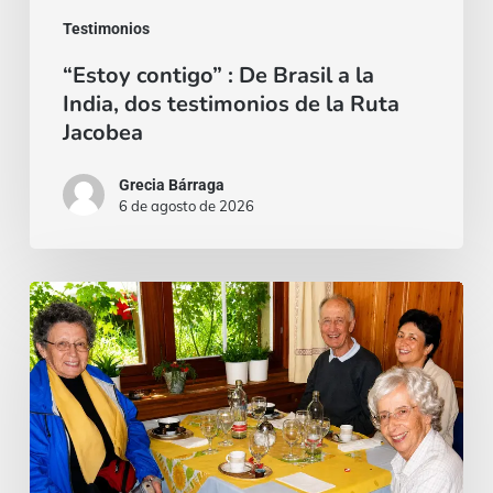
testimonios
Testimonios
de
“Estoy contigo” : De Brasil a la
la
India, dos testimonios de la Ruta
Ruta
Jacobea
Jacobea
Grecia Bárraga
6 de agosto de 2026
Cardenal
Camillo
Ruini
un
«fiel
pastor»