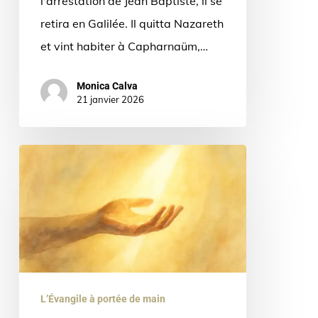
l'arrestation de Jean Baptiste, il se
retira en Galilée. Il quitta Nazareth
et vint habiter à Capharnaüm,…
Monica Calva
21 janvier 2026
Peut-
on
«
ôter
le
péché
du
L’Évangile à portée de main
monde