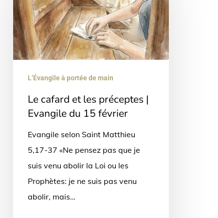
et
les
préceptes
|
Evangile
L’Évangile à portée de main
du
Le cafard et les préceptes |
15
Evangile du 15 février
février
Evangile selon Saint Matthieu
5,17-37 «Ne pensez pas que je
suis venu abolir la Loi ou les
Prophètes: je ne suis pas venu
abolir, mais…