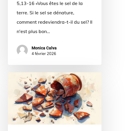
5,13-16 «Vous êtes le sel de la
terre. Si le sel se dénature,
comment redeviendra-t-il du sel? Il
n'est plus bon…
Monica Calva
4 février 2026
Les
Béatitudes
:
prélude
à
l’éternité