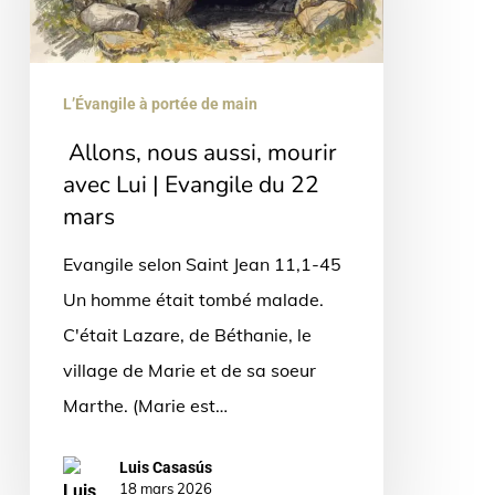
avec
Lui
|
L’Évangile à portée de main
Evangile
Allons, nous aussi, mourir
du
avec Lui | Evangile du 22
22
mars
mars
Evangile selon Saint Jean 11,1-45
Un homme était tombé malade.
C'était Lazare, de Béthanie, le
village de Marie et de sa soeur
Marthe. (Marie est…
Luis Casasús
18 mars 2026