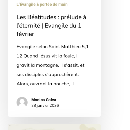
|
L’Évangile à portée de main
Evangile
Les Béatitudes : prélude à
du
l’éternité | Evangile du 1
1
février
février
Evangile selon Saint Matthieu 5,1-
12 Quand Jésus vit la foule, il
gravit la montagne. Il s'assit, et
ses disciples s'approchèrent.
Alors, ouvrant la bouche, il…
Monica Calva
28 janvier 2026
La