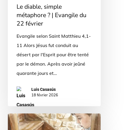
du
Le diable, simple
22
métaphore ? | Evangile du
février
22 février
Evangile selon Saint Matthieu 4,1-
11 Alors Jésus fut conduit au
désert par l'Esprit pour être tenté
par le démon. Après avoir jeûné
quarante jours et…
Luis Casasús
18 février 2026
Le
cafard