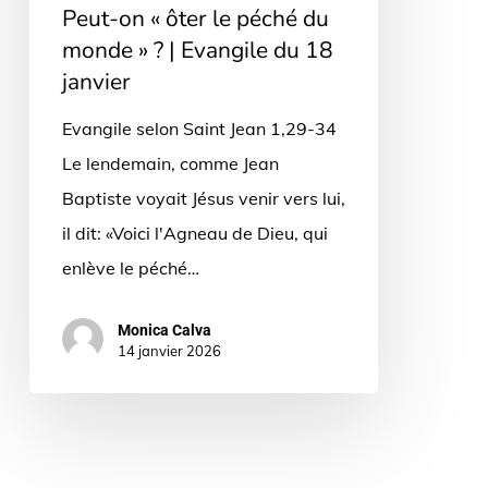
Peut-on « ôter le péché du
»
monde » ? | Evangile du 18
?
janvier
|
Evangile selon Saint Jean 1,29-34
Evangile
Le lendemain, comme Jean
du
Baptiste voyait Jésus venir vers lui,
18
il dit: «Voici l'Agneau de Dieu, qui
janvier
enlève le péché…
Monica Calva
14 janvier 2026