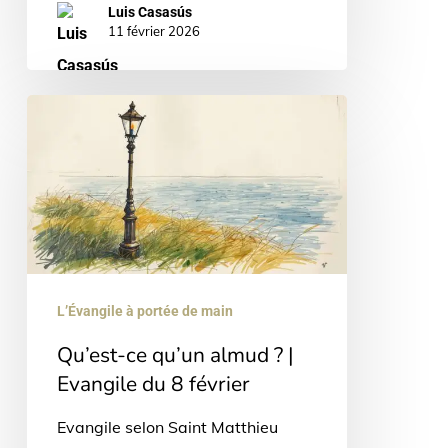
Luis Casasús
11 février 2026
Qu’est-
ce
qu’un
almud
?
|
Evangile
L’Évangile à portée de main
du
Qu’est-ce qu’un almud ? |
8
Evangile du 8 février
février
Evangile selon Saint Matthieu