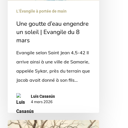
|
L’Évangile à portée de main
Evangile
Une goutte d’eau engendre
du
un soleil | Evangile du 8
8
mars
mars
Evangile selon Saint Jean 4,5-42 Il
arrive ainsi à une ville de Samarie,
appelée Sykar, près du terrain que
Jacob avait donné à son fils…
Luis Casasús
4 mars 2026
Jésus