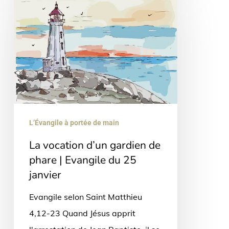
vocation
d’un
gardien
de
phare
|
Evangile
L’Évangile à portée de main
du
La vocation d’un gardien de
25
phare | Evangile du 25
janvier
janvier
Evangile selon Saint Matthieu
4,12-23 Quand Jésus apprit