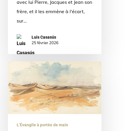
avec lui Pierre, Jacques et Jean son
!
frère, et il les emmène à l'écart,
»
sur…
|
Evangile
Luis Casasús
du
25 février 2026
1
mars
Le
diable,
simple
métaphore
?
|
Evangile
L’Évangile à portée de main