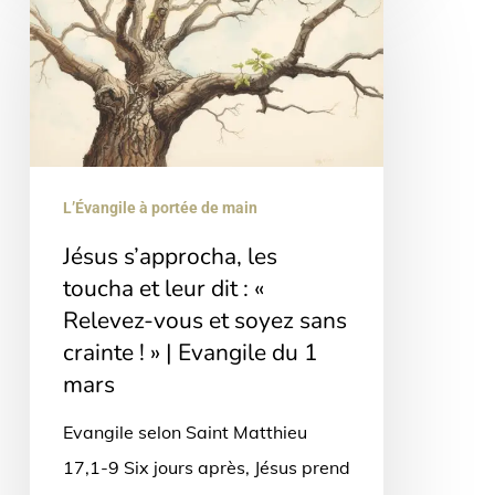
s’approcha,
les
toucha
et
leur
dit
L’Évangile à portée de main
:
Jésus s’approcha, les
«
toucha et leur dit : «
Relevez-
Relevez-vous et soyez sans
vous
crainte ! » | Evangile du 1
et
mars
soyez
Evangile selon Saint Matthieu
sans
17,1-9 Six jours après, Jésus prend
crainte