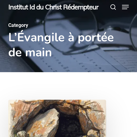
Menu
Skip
Institut Id du Christ Rédempteur
search
to
main
Category
L’Évangile à portée
content
de main
Allons,
nous
aussi,
mourir