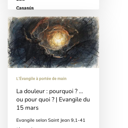
La
douleur
:
pourquoi
?
…
ou
L’Évangile à portée de main
pour
La douleur : pourquoi ? …
quoi
ou pour quoi ? | Evangile du
?
15 mars
|
Evangile selon Saint Jean 9,1-41
Evangile