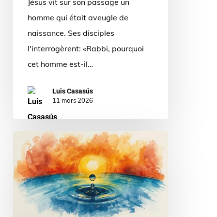
Jésus vit sur son passage un
du
homme qui était aveugle de
15
naissance. Ses disciples
mars
l'interrogèrent: «Rabbi, pourquoi
cet homme est-il…
Luis Casasús
11 mars 2026
Une
goutte
d’eau
engendre
un
soleil