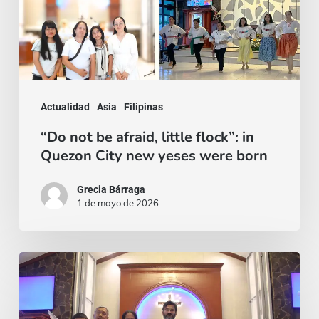
in
Quezon
City
new
yeses
Actualidad
Asia
Filipinas
were
“Do not be afraid, little flock”: in
born
Quezon City new yeses were born
Grecia Bárraga
1 de mayo de 2026
Two
Lives
Offered: