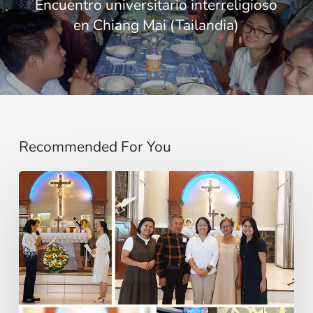
Encuentro universitario interreligioso
en Chiang Mai (Tailandia)
Recommended For You
“Do
not
be
afraid,
little
flock”: