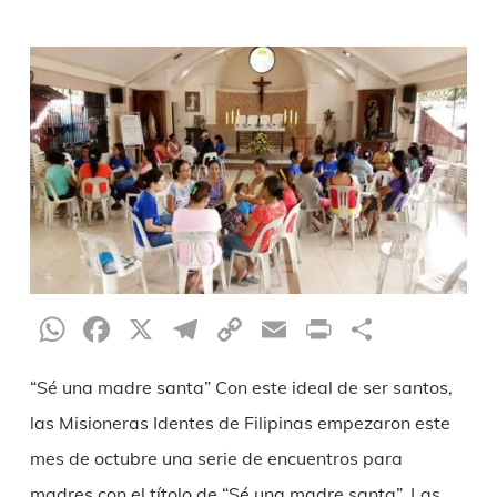
WhatsApp
Facebook
X
Telegram
Copy
Email
Print
Compar
Link
“Sé una madre santa” Con este ideal de ser santos,
las Misioneras Identes de Filipinas empezaron este
mes de octubre una serie de encuentros para
madres con el títolo de “Sé una madre santa”. Las