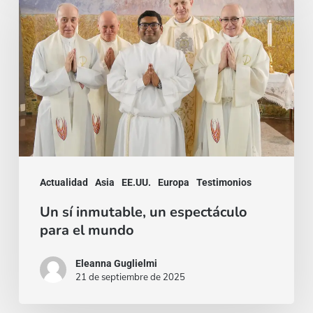
sí
inmutable,
un
espectáculo
para
el
mundo
Actualidad
Asia
EE.UU.
Europa
Testimonios
Un sí inmutable, un espectáculo
para el mundo
Eleanna Guglielmi
21 de septiembre de 2025