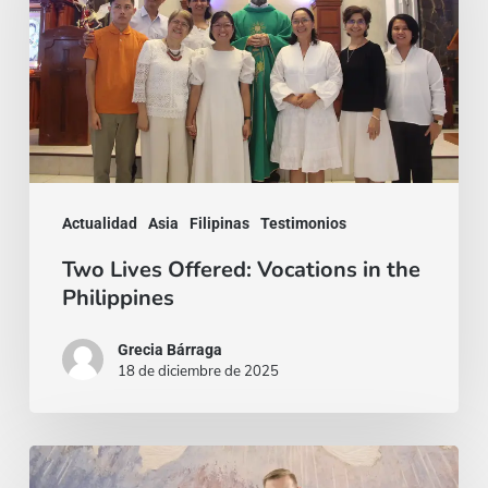
Vocations
in
the
Philippines
Actualidad
Asia
Filipinas
Testimonios
Two Lives Offered: Vocations in the
Philippines
Grecia Bárraga
18 de diciembre de 2025
Un