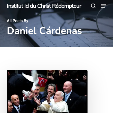
Menu
Skip
Institut Id du Christ Rédempteur
search
to
main
All Posts By
Daniel Cárdenas
content
¡Gracias,
Santo
Padre!
Los
misioneros