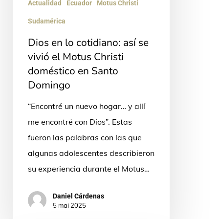
Actualidad
Ecuador
Motus Christi
el
Sudamérica
Motus
Christi
Dios en lo cotidiano: así se
vivió el Motus Christi
doméstico
doméstico en Santo
en
Domingo
Santo
Domingo
“Encontré un nuevo hogar… y allí
me encontré con Dios”. Estas
fueron las palabras con las que
algunas adolescentes describieron
su experiencia durante el Motus…
Daniel Cárdenas
5 mai 2025