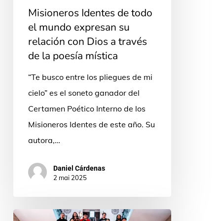
mundo
Misioneros Identes de todo
expresan
el mundo expresan su
su
relación con Dios a través
relación
de la poesía mística
con
“Te busco entre los pliegues de mi
Dios
cielo” es el soneto ganador del
a
Certamen Poético Interno de los
través
Misioneros Identes de este año. Su
de
autora,…
la
poesía
Daniel Cárdenas
mística
2 mai 2025
Motus