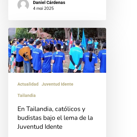
Daniel Cárdenas
4 mai 2025
En
Tailandia,
católicos
y
budistas
bajo
Actualidad
Juventud Idente
el
Tailandia
lema
En Tailandia, católicos y
de
budistas bajo el lema de la
la
Juventud Idente
Juventud