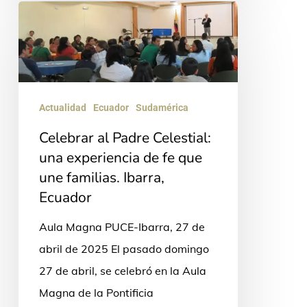
Celebrar
al
Padre
Celestial:
una
Actualidad
Ecuador
Sudamérica
experiencia
Celebrar al Padre Celestial:
de
una experiencia de fe que
fe
une familias. Ibarra,
que
Ecuador
une
Aula Magna PUCE-Ibarra, 27 de
familias.
abril de 2025 El pasado domingo
Ibarra,
27 de abril, se celebró en la Aula
Ecuador
Magna de la Pontificia