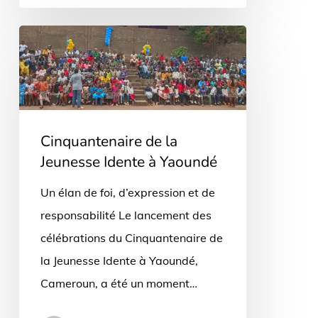
Cinquantenaire
de
la
Jeunesse
Idente
Cinquantenaire de la
à
Jeunesse Idente à Yaoundé
Yaoundé
Un élan de foi, d’expression et de
responsabilité Le lancement des
célébrations du Cinquantenaire de
la Jeunesse Idente à Yaoundé,
Cameroun, a été un moment…