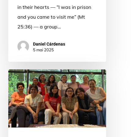
in their hearts — “I was in prison
and you came to visit me” (Mt
25:36) — a group…
Daniel Cárdenas
5 mai 2025
Dios
en
lo
cotidiano:
así
se
vivió