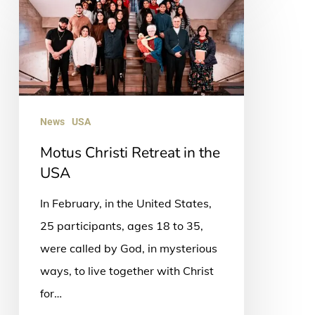
Christi
Retreat
in
the
USA
News
USA
Motus Christi Retreat in the
USA
In February, in the United States,
25 participants, ages 18 to 35,
were called by God, in mysterious
ways, to live together with Christ
for…