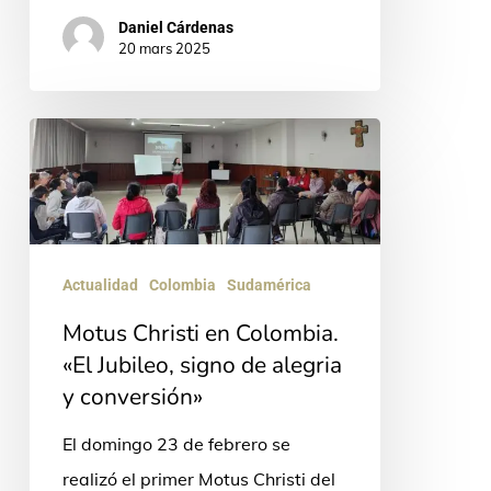
Daniel Cárdenas
20 mars 2025
Motus
Christi
en
Colombia.
«El
Actualidad
Colombia
Sudamérica
Jubileo,
Motus Christi en Colombia.
signo
«El Jubileo, signo de alegria
de
y conversión»
alegria
El domingo 23 de febrero se
y
realizó el primer Motus Christi del
conversión»