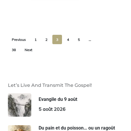
Previous
1
2
3
4
5
…
38
Next
Let’s Live And Transmit The Gospel!
Evangile du 9 août
5 août 2026
Du pain et du poisson… ou un ragoût