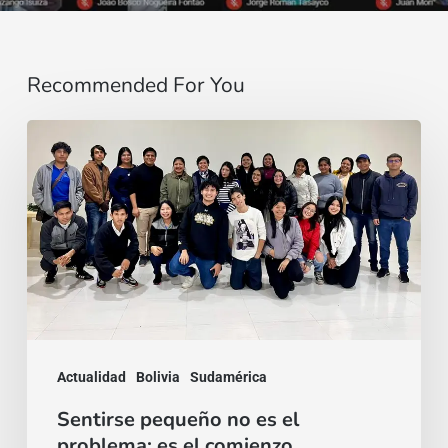
Recommended For You
Sentirse
pequeño
no
es
el
problema:
es
el
Actualidad
Bolivia
Sudamérica
comienzo
Sentirse pequeño no es el
problema: es el comienzo