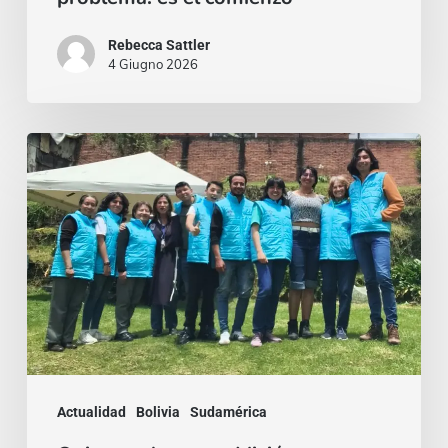
Rebecca Sattler
4 Giugno 2026
Quien
se
da,
crece:
Misión
con
rostro
joven
en
Actualidad
Bolivia
Sudamérica
Bogotá