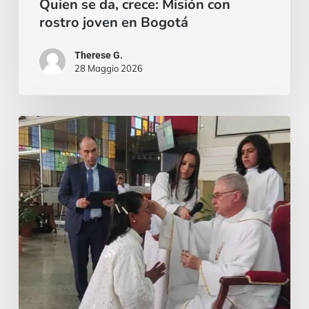
Quien se da, crece: Misión con
rostro joven en Bogotá
Therese G.
28 Maggio 2026
¡El
miedo
siempre
puede
aparecer,
pero
la
gracia
es