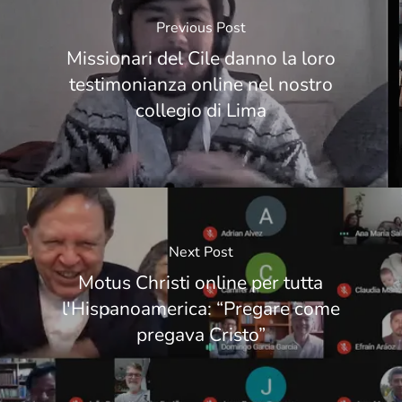
Previous Post
Missionari del Cile danno la loro
testimonianza online nel nostro
collegio di Lima
Next Post
Motus Christi online per tutta
l'Hispanoamerica: “Pregare come
pregava Cristo”