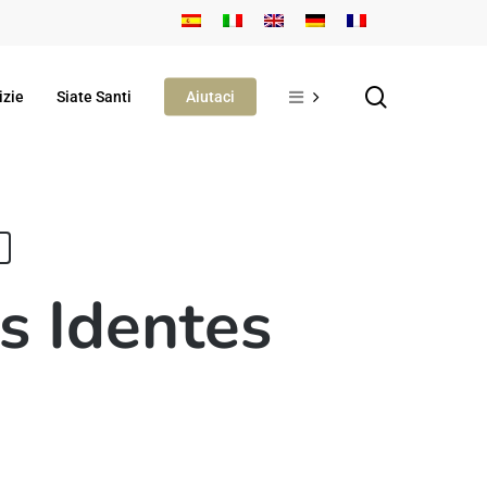
search
izie
Siate Santi
Aiutaci
s Identes