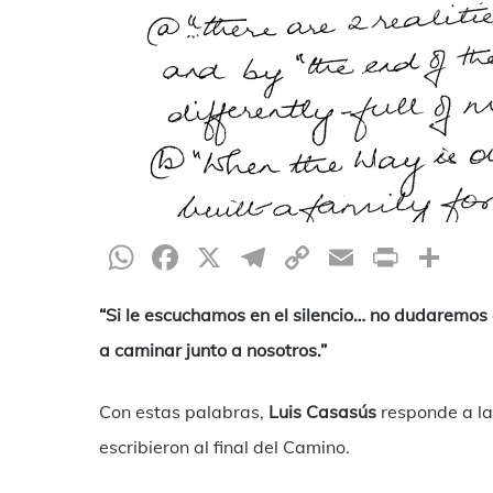
WhatsApp
Facebook
X
Telegram
Copy
Email
Print
Co
Link
“Si le escuchamos en el silencio… no dudaremos 
a caminar junto a nosotros.”
Con estas palabras,
Luis Casasús
responde a l
escribieron al final del Camino.