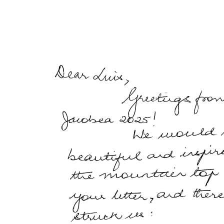
Hit enter to search or ESC to close