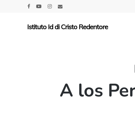
Skip
facebook
youtube
instagram
email
to
main
Istituto Id di Cristo Redentore
content
A los Pe