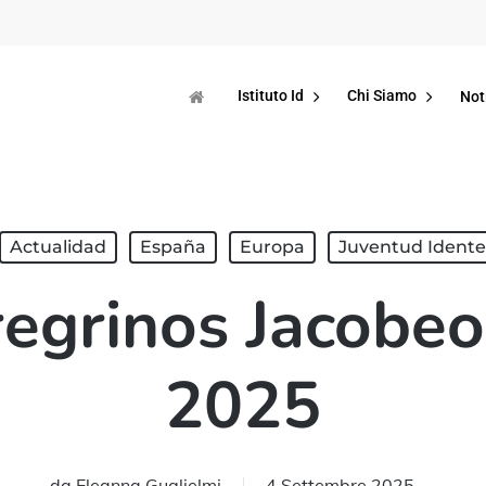
Istituto Id
Chi Siamo
Not
Actualidad
España
Europa
Juventud Idente
regrinos Jacobeo
2025
da
Eleanna Guglielmi
4 Settembre 2025