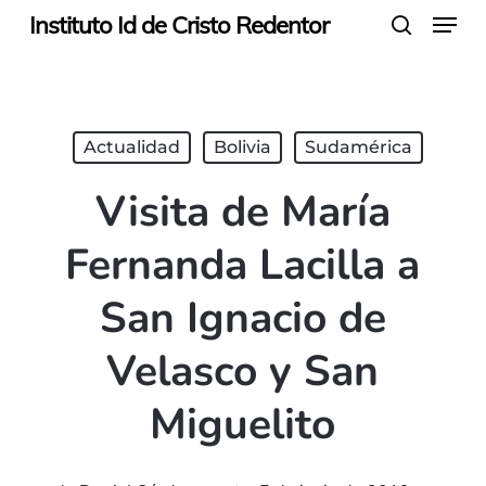
Menu
Skip
Instituto Id de Cristo Redentor
search
to
main
content
Actualidad
Bolivia
Sudamérica
Visita de María
Fernanda Lacilla a
San Ignacio de
Velasco y San
Miguelito