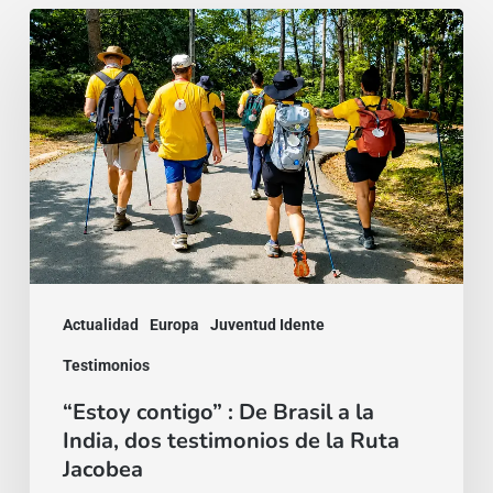
“Estoy
contigo”
:
De
Brasil
a
la
India,
dos
Actualidad
Europa
Juventud Idente
testimonios
Testimonios
de
“Estoy contigo” : De Brasil a la
la
India, dos testimonios de la Ruta
Ruta
Jacobea
Jacobea