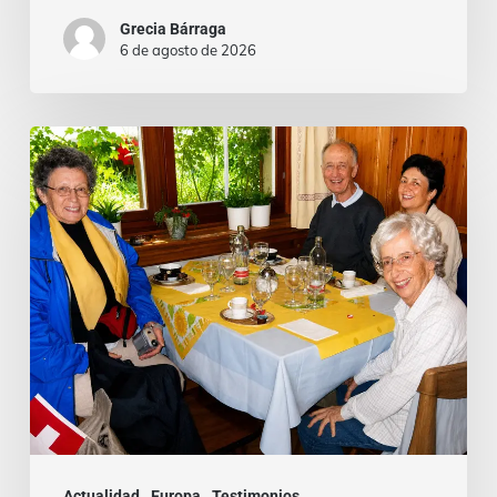
Grecia Bárraga
6 de agosto de 2026
Cardenal
Camillo
Ruini
un
«fiel
pastor»
paseando
por
los
Alpes
Actualidad
Europa
Testimonios