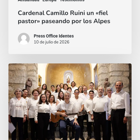
Cardenal Camillo Ruini un «fiel
pastor» paseando por los Alpes
Press Office Identes
10 de julio de 2026
La
voz
que
une:
nace
la
Coral
Fernando