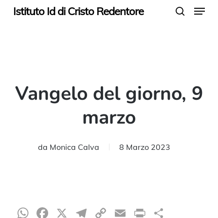
Menu
Skip
Istituto Id di Cristo Redentore
search
to
main
content
Vangelo del giorno, 9
marzo
da
Monica Calva
8 Marzo 2023
WhatsApp
Facebook
X
Telegram
Copy
Email
Print
Condiv