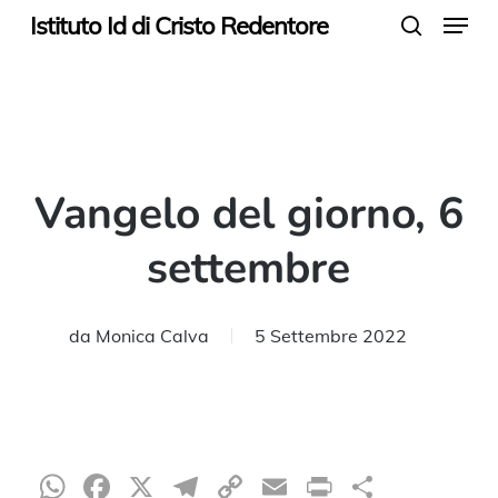
Menu
Skip
Istituto Id di Cristo Redentore
search
to
main
content
Vangelo del giorno, 6
settembre
da
Monica Calva
5 Settembre 2022
WhatsApp
Facebook
X
Telegram
Copy
Email
Print
Condiv