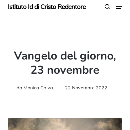
Menu
Skip
Istituto Id di Cristo Redentore
search
to
main
content
Vangelo del giorno,
23 novembre
da
Monica Calva
22 Novembre 2022