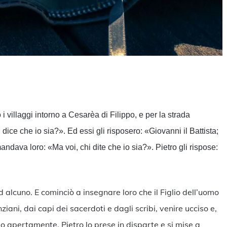
ndividi
i villaggi intorno a Cesarèa di Filippo, e per la strada
dice che io sia?». Ed essi gli risposero: «Giovanni il Battista;
mandava loro: «Ma voi, chi dite che io sia?». Pietro gli rispose:
d alcuno. E cominciò a insegnare loro che il Figlio dell’uomo
iani, dai capi dei sacerdoti e dagli scribi, venire ucciso e,
so apertamente. Pietro lo prese in disparte e si mise a