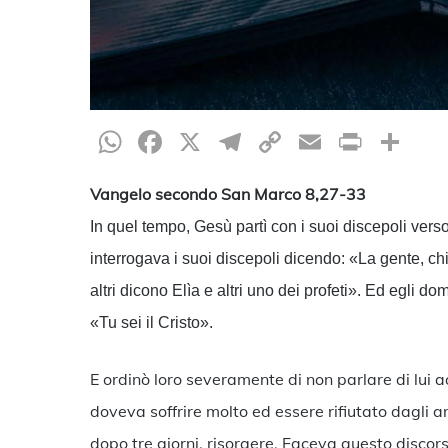
WhatsApp
Facebook
X
Telegram
Copy
Email
Print
Co
Link
Vangelo secondo San Marco 8,27-33
In quel tempo, Gesù partì con i suoi discepoli verso 
interrogava i suoi discepoli dicendo: «La gente, chi 
altri dicono Elìa e altri uno dei profeti». Ed egli do
«Tu sei il Cristo».
E ordinò loro severamente di non parlare di lui a
doveva soffrire molto ed essere rifiutato dagli anz
dopo tre giorni, risorgere. Faceva questo discor