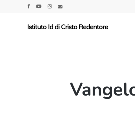
Skip
facebook
youtube
instagram
email
to
main
Istituto Id di Cristo Redentore
content
Vangelo