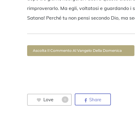
rimproverarlo. Ma egli, voltatosi e guardando i s
Satana! Perché tu non pensi secondo Dio, ma sec
Ascolta Il Commento Al Vangelo Della Domenica
Love
Share
0