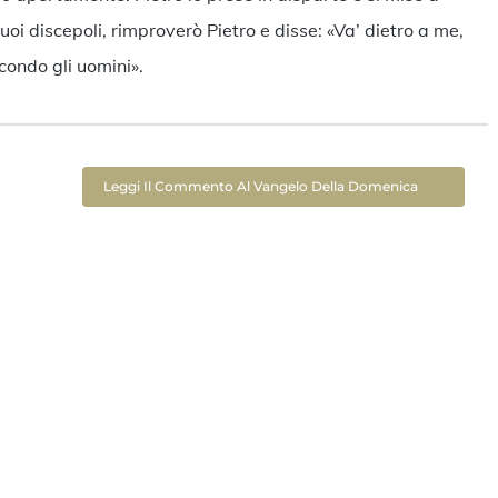
uoi discepoli, rimproverò Pietro e disse: «Va’ dietro a me,
ondo gli uomini».
Leggi Il Commento Al Vangelo Della Domenica