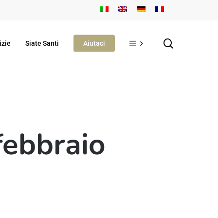
search
izie
Siate Santi
Aiutaci
febbraio