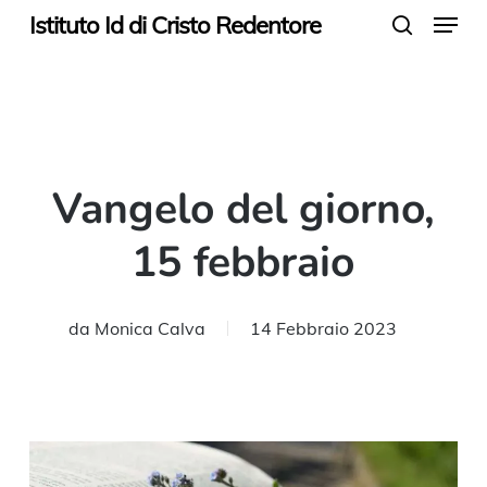
Menu
Skip
Istituto Id di Cristo Redentore
search
to
main
content
Vangelo del giorno,
15 febbraio
da
Monica Calva
14 Febbraio 2023