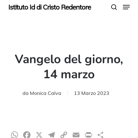
Menu
Skip
Istituto Id di Cristo Redentore
search
to
main
content
Vangelo del giorno,
14 marzo
da
Monica Calva
13 Marzo 2023
WhatsApp
Facebook
X
Telegram
Copy
Email
Print
Condiv