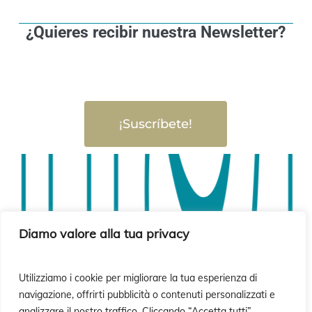
¿Quieres recibir nuestra Newsletter?
sió
sió
¡Suscríbete!
Diamo valore alla tua privacy
Utilizziamo i cookie per migliorare la tua esperienza di
navigazione, offrirti pubblicità o contenuti personalizzati e
analizzare il nostro traffico. Cliccando “Accetta tutti”,