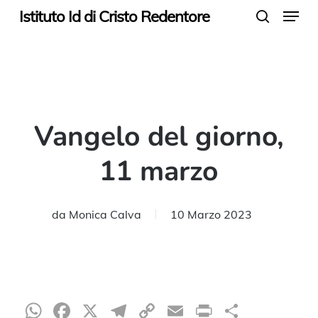
Menu
Skip
Istituto Id di Cristo Redentore
search
to
main
content
Vangelo del giorno,
11 marzo
da
Monica Calva
10 Marzo 2023
WhatsApp
Facebook
X
Telegram
Copy
Email
Print
Condiv