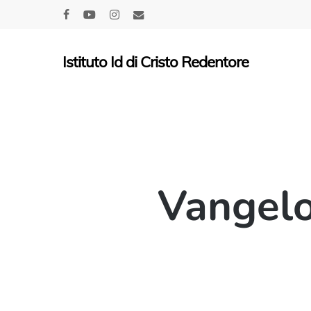
Skip
facebook
youtube
instagram
email
to
main
Istituto Id di Cristo Redentore
content
Vangelo