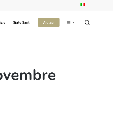
search
izie
Siate Santi
Aiutaci
novembre