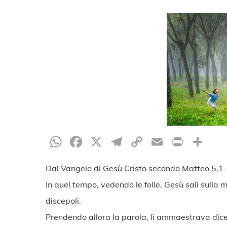
Hit enter to search or ESC to close
WhatsApp
Facebook
X
Telegram
Copy
Email
Print
Co
Link
Dal Vangelo di Gesù Cristo secondo Matteo 5,1
In quel tempo, vedendo le folle, Gesù salì sulla 
discepoli.
Prendendo allora la parola, li ammaestrava dic