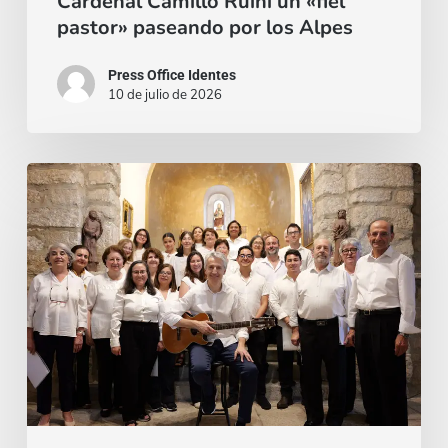
Cardenal Camillo Ruini un «fiel
pastor» paseando por los Alpes
Press Office Identes
10 de julio de 2026
La
voz
que
une:
nace
la
Coral
Fernando
Rielo