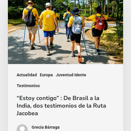
contigo”
:
De
Brasil
a
la
India,
dos
Actualidad
Europa
Juventud Idente
testimonios
Testimonios
de
“Estoy contigo” : De Brasil a la
la
India, dos testimonios de la Ruta
Ruta
Jacobea
Jacobea
Grecia Bárraga