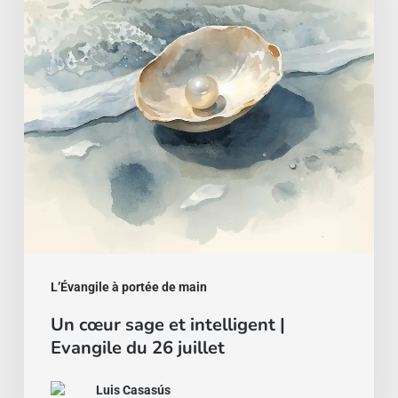
et
intelligent
|
Evangile
du
26
juillet
L’Évangile à portée de main
Un cœur sage et intelligent |
Evangile du 26 juillet
Luis Casasús