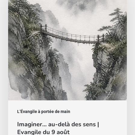
delà
des
sens
|
Evangile
du
9
août
L’Évangile à portée de main
Imaginer… au-delà des sens |
Evangile du 9 août