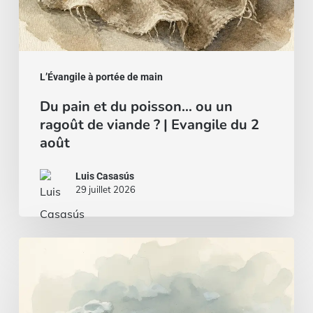
?
|
Evangile
du
L’Évangile à portée de main
2
Du pain et du poisson… ou un
août
ragoût de viande ? | Evangile du 2
août
Luis Casasús
29 juillet 2026
Un
cœur
sage