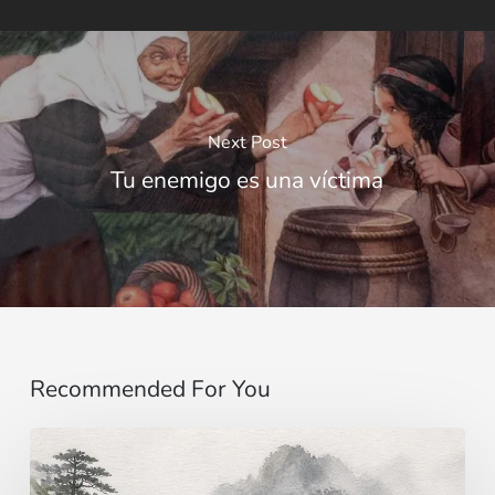
Next Post
Tu enemigo es una víctima
Recommended For You
Imaginer…
au-