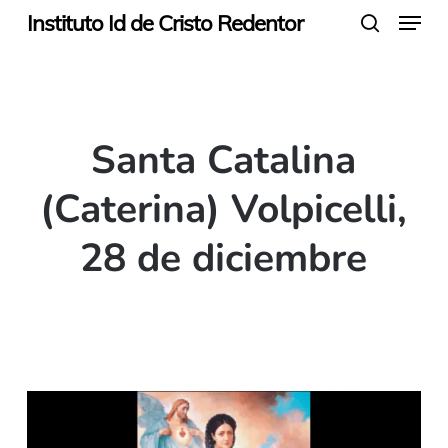
Menu
Skip
Instituto Id de Cristo Redentor
search
to
main
content
Santa Catalina
(Caterina) Volpicelli,
28 de diciembre