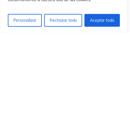
ón
ón
Personalizar
Rechazar todo
Aceptar todo