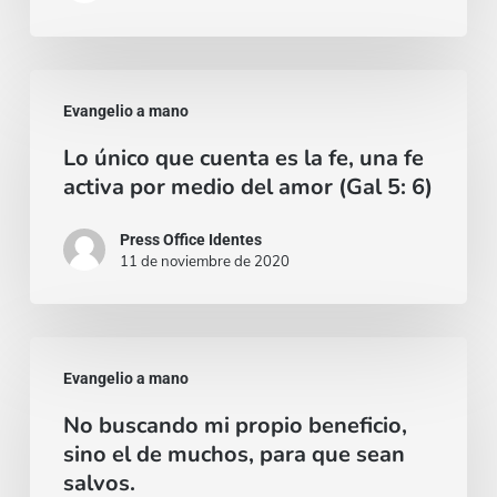
Lo
Evangelio a mano
único
Lo único que cuenta es la fe, una fe
que
activa por medio del amor (Gal 5: 6)
cuenta
es
Press Office Identes
11 de noviembre de 2020
la
fe,
una
No
fe
Evangelio a mano
buscando
activa
No buscando mi propio beneficio,
mi
por
sino el de muchos, para que sean
propio
medio
salvos.
beneficio,