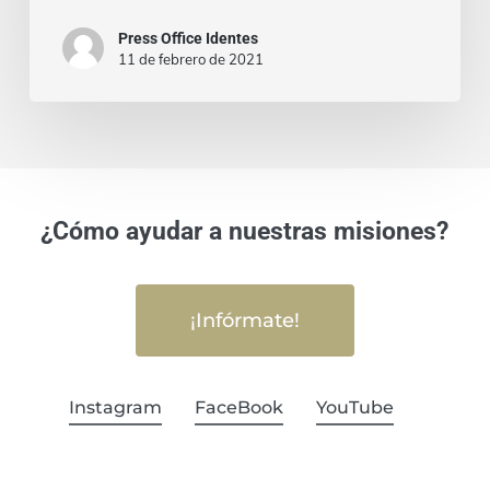
del
sino
Press Office Identes
amor
11 de febrero de 2021
el
(Gal
de
5:
muchos,
6)
para
que
¿Cómo ayudar a nuestras misiones?
sean
salvos.
¡Infórmate!
Instagram
FaceBook
YouTube