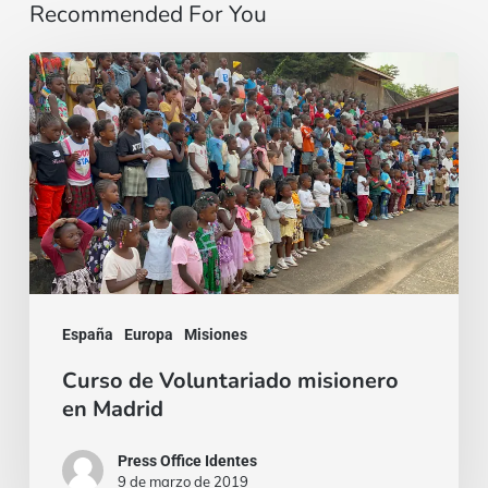
Recommended For You
Curso
de
Voluntariado
misionero
en
Madrid
España
Europa
Misiones
Curso de Voluntariado misionero
en Madrid
Press Office Identes
9 de marzo de 2019