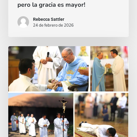
pero la gracia es mayor!
Rebecca Sattler
24 de febrero de 2026
“Un
sí
que
nace
del
encuentro”:
Testimonio
de
Manuel