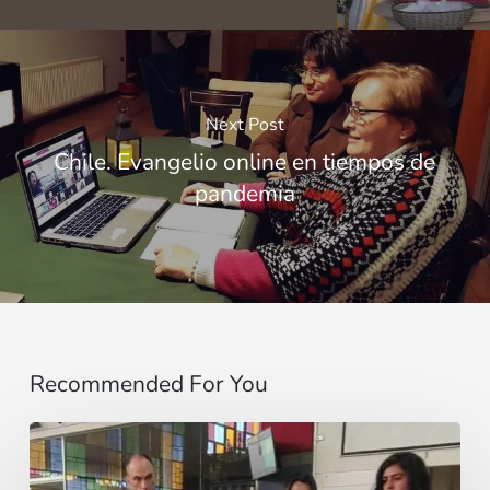
Next Post
Chile. Evangelio online en tiempos de
pandemia
Recommended For You
¡El
miedo