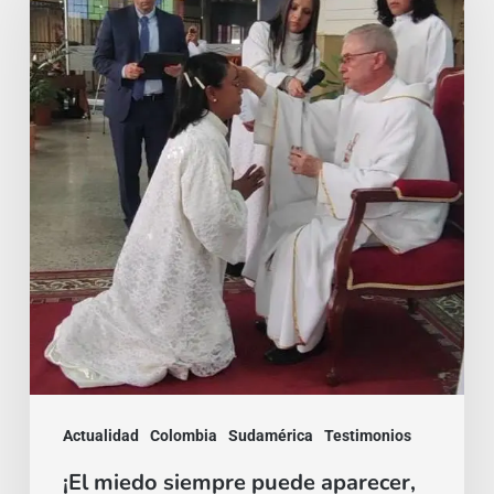
siempre
puede
aparecer,
pero
la
gracia
es
mayor!
Actualidad
Colombia
Sudamérica
Testimonios
¡El miedo siempre puede aparecer,