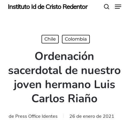
Menu
Skip
Instituto Id de Cristo Redentor
search
to
main
content
Chile
Colombia
Ordenación
sacerdotal de nuestro
joven hermano Luis
Carlos Riaño
de
Press Office Identes
26 de enero de 2021