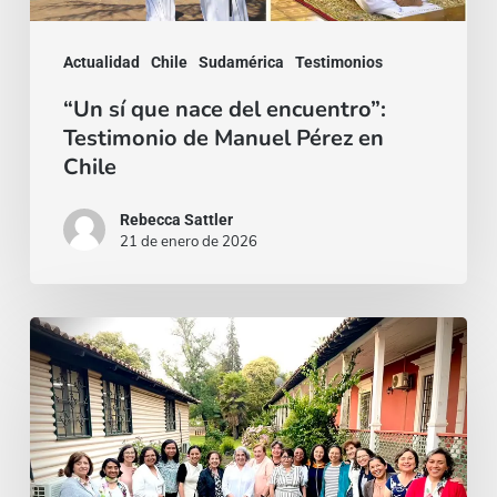
Pérez
en
Actualidad
Chile
Sudamérica
Testimonios
Chile
“Un sí que nace del encuentro”:
Testimonio de Manuel Pérez en
Chile
Rebecca Sattler
21 de enero de 2026
Vocación
en
tiempos
de
hastío