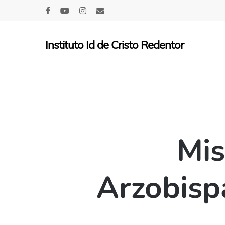
Skip
facebook
youtube
instagram
email
to
main
Instituto Id de Cristo Redentor
content
Mis
Arzobisp