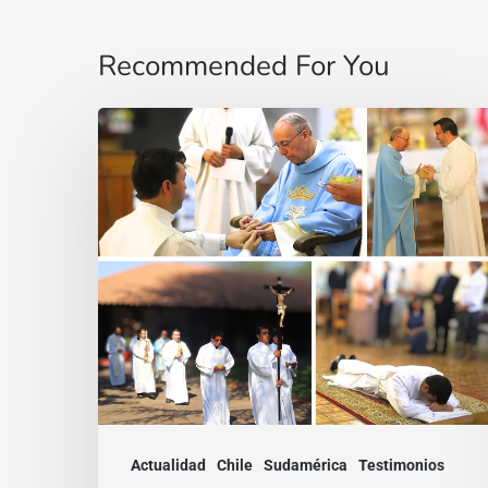
Recommended For You
“Un
sí
que
nace
del
encuentro”:
Testimonio
de
Manuel
Pérez
Actualidad
Chile
Sudamérica
Testimonios
en