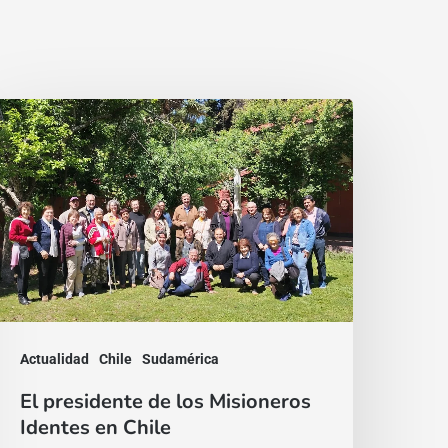
l
residente
e
os
isioneros
dentes
n
hile
Actualidad
Chile
Sudamérica
El presidente de los Misioneros
Identes en Chile