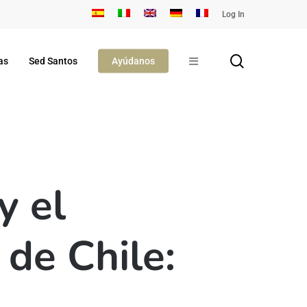
Log In
search
as
Sed Santos
Ayúdanos
y el
de Chile: