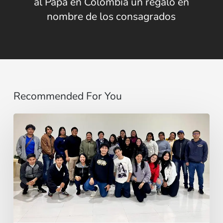
al Papa en Colombia un regalo en
nombre de los consagrados
Recommended For You
Sentirse
pequeño
no
es
el
problema:
es