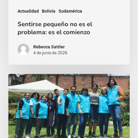
el
Actualidad
Bolivia
Sudamérica
comienzo
Sentirse pequeño no es el
problema: es el comienzo
Rebecca Sattler
4 de junio de 2026
Quien
se
da,
crece:
Misión
con
rostro