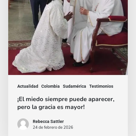
pero
la
gracia
es
mayor!
Actualidad
Colombia
Sudamérica
Testimonios
¡El miedo siempre puede aparecer,
pero la gracia es mayor!
Rebecca Sattler
24 de febrero de 2026