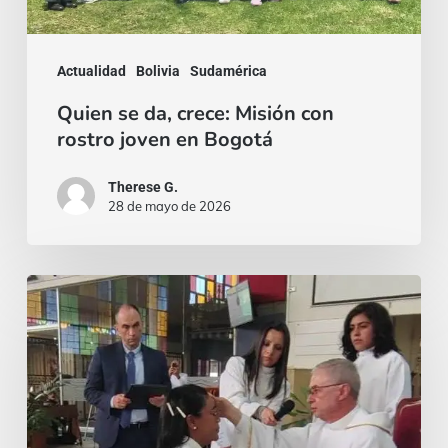
joven
en
Actualidad
Bolivia
Sudamérica
Bogotá
Quien se da, crece: Misión con
rostro joven en Bogotá
Therese G.
28 de mayo de 2026
¡El
miedo
siempre
puede
aparecer,