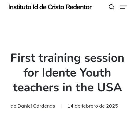
Menu
Skip
Instituto Id de Cristo Redentor
search
to
main
content
First training session
for Idente Youth
teachers in the USA
de
Daniel Cárdenas
14 de febrero de 2025