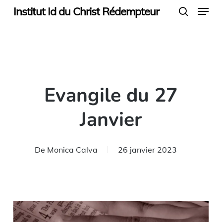
Menu
Skip
Institut Id du Christ Rédempteur
search
to
main
content
Evangile du 27
Janvier
De
Monica Calva
26 janvier 2023