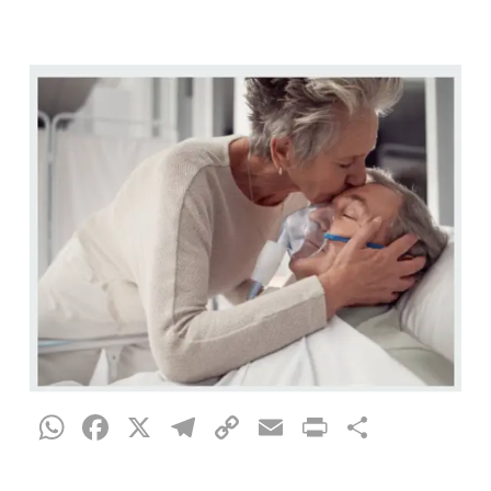
WhatsApp
Facebook
X
Telegram
Copy
Email
Print
Partag
Link