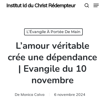
Menu
Skip
Institut Id du Christ Rédempteur
search
to
main
content
L’Évangile À Portée De Main
L’amour véritable
crée une dépendance
| Evangile du 10
novembre
De
Monica Calva
6 novembre 2024