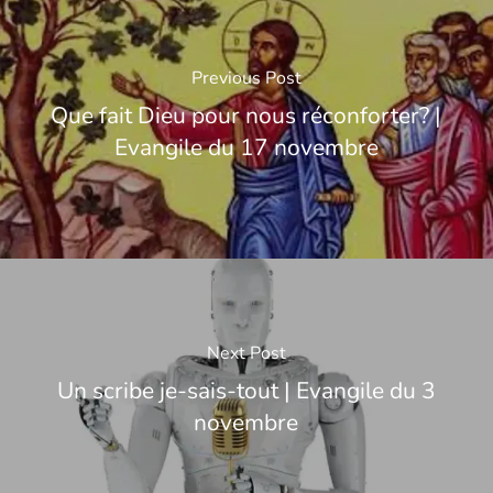
Previous Post
Que fait Dieu pour nous réconforter? |
Evangile du 17 novembre
Next Post
Un scribe je-sais-tout | Evangile du 3
novembre