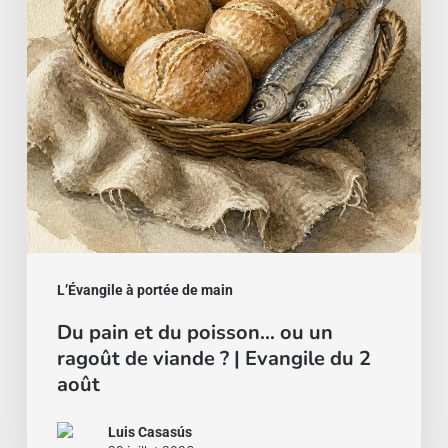
poisson…
ou
un
ragoût
de
viande
?
|
Evangile
du
L’Évangile à portée de main
2
Du pain et du poisson… ou un
août
ragoût de viande ? | Evangile du 2
août
Luis Casasús