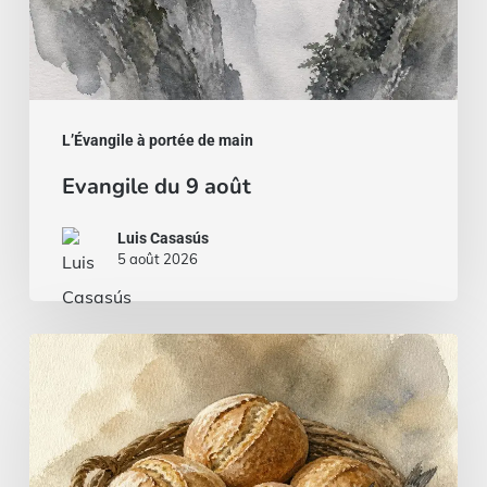
L’Évangile à portée de main
Evangile du 9 août
Luis Casasús
5 août 2026
Du
pain
et
du