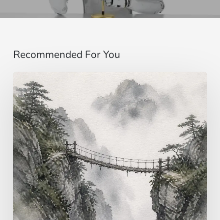
Recommended For You
Evangile
du
9
août