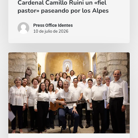
Cardenal Camillo Ruini un «fiel
pastor» paseando por los Alpes
Press Office Identes
10 de julio de 2026
La
voz
que
une:
nace
la
Coral
Fernando
Rielo