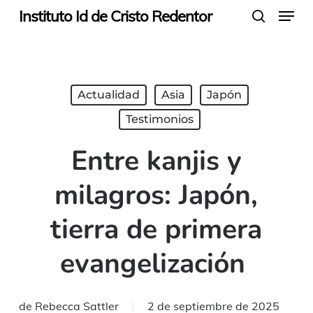
Menu
Skip
Instituto Id de Cristo Redentor
search
to
main
content
Actualidad
Asia
Japón
Testimonios
Entre kanjis y
milagros: Japón,
tierra de primera
evangelización
de
Rebecca Sattler
2 de septiembre de 2025