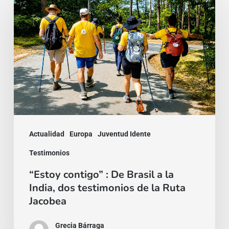
contigo”
:
De
Brasil
a
la
India,
dos
Actualidad
Europa
Juventud Idente
testimonios
Testimonios
de
“Estoy contigo” : De Brasil a la
la
India, dos testimonios de la Ruta
Ruta
Jacobea
Jacobea
Grecia Bárraga