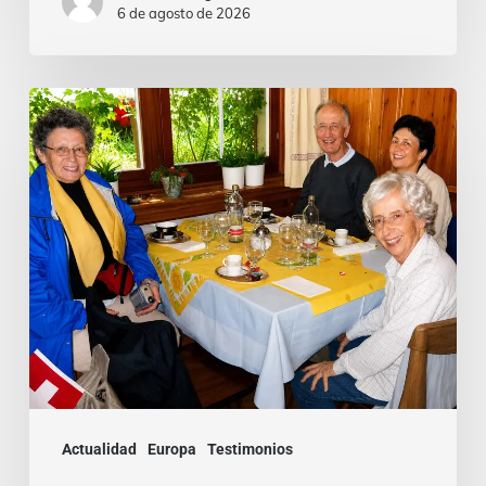
6 de agosto de 2026
Cardenal
Camillo
Ruini
un
«fiel
pastor»
paseando
por
los
Alpes
Actualidad
Europa
Testimonios