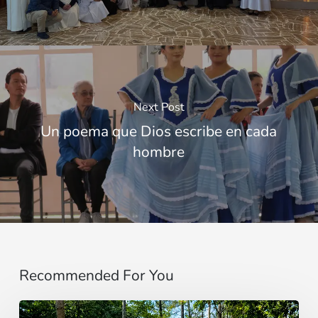
Next Post
Un poema que Dios escribe en cada
hombre
Recommended For You
“Estoy