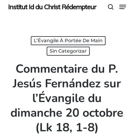
Menu
Skip
Institut Id du Christ Rédempteur
search
to
main
content
L’Évangile À Portée De Main
Sin Categorizar
Commentaire du P.
Jesús Fernández sur
l’Évangile du
dimanche 20 octobre
(Lk 18, 1-8)