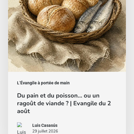
ou
un
ragoût
de
viande
?
|
Evangile
du
L’Évangile à portée de main
2
Du pain et du poisson… ou un
août
ragoût de viande ? | Evangile du 2
août
Luis Casasús
29 juillet 2026