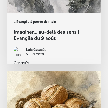
L’Évangile à portée de main
Imaginer… au-delà des sens |
Evangile du 9 août
Luis Casasús
5 août 2026
Du
pain
et
du
poisson…