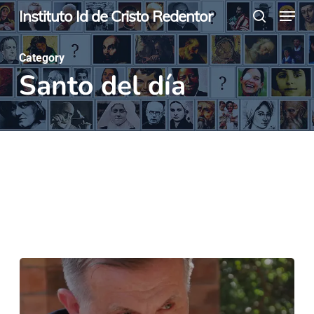
Menu
Skip
Instituto Id de Cristo Redentor
search
to
main
Category
Santo del día
content